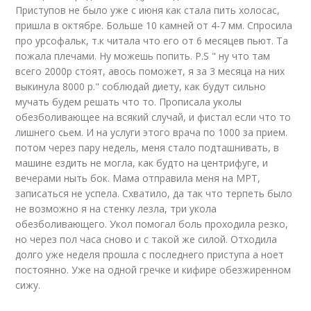
Приступов не было уже с июня как стала пить холосас,
пришла в октябре. Больше 10 камней от 4-7 мм. Спросила
про урсофальк, т.к читала что его от 6 месяцев пьют. Та
пожала плечами. Ну можешь попить. P.S " ну что там
всего 2000р стоят, авось поможет, я за 3 месяца на них
выкинула 8000 р." соблюдай диету, как будут сильно
мучать будем решать что то. Прописала уколы
обезболивающее на всякий случай, и фистал если что то
лишнего сьем. И на услуги этого врача по 1000 за прием.
потом через пару недель, меня стало подташнивать, в
машине ездить не могла, как будто на центрифуге, и
вечерами ныть бок. Мама отправила меня на МРТ,
записаться не успела. Схватило, да так что терпеть было
не возможно я на стенку лезла, три укола
обезболивающего. Укол помогал боль проходила резко,
но через пол часа сново и с такой же силой. Отходила
долго уже неделя прошла с последнего приступа а ноет
постоянно. Уже на одной гречке и кифире обезжиренном
сижу.