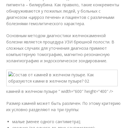
пигмента – билирубина. Как правило, такие конкременты
обнаруживаются у пожилых людей, у больных с
диагнозом «цирроз печени» и пациентов с различными
болезнями гемолитического характера.
Основным методом диагностики желчнокаменной
болезни является процедура УЗИ брюшной полости. В
сложных случаях для уточнения диагноза примеют
компьютерную томографию, магнитно-резонансную
холангиографию и эндоскопическое зондирование.
камней в желчном пузыре ” width=”600″ height=”400″ />
Размер камней может быть различен. По этому критерию
их условно разделяют на три группы:
малые (менее одного сантиметра);
средние (от одного до двух сантиметров);