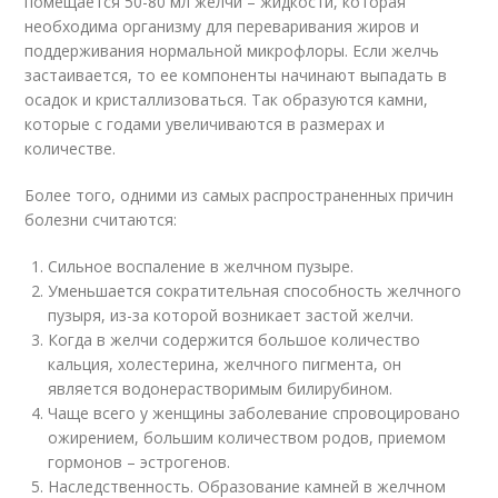
помещается 50-80 мл желчи – жидкости, которая
необходима организму для переваривания жиров и
поддерживания нормальной микрофлоры. Если желчь
застаивается, то ее компоненты начинают выпадать в
осадок и кристаллизоваться. Так образуются камни,
которые с годами увеличиваются в размерах и
количестве.
Более того, одними из самых распространенных причин
болезни считаются:
Сильное воспаление в желчном пузыре.
Уменьшается сократительная способность желчного
пузыря, из-за которой возникает застой желчи.
Когда в желчи содержится большое количество
кальция, холестерина, желчного пигмента, он
является водонерастворимым билирубином.
Чаще всего у женщины заболевание спровоцировано
ожирением, большим количеством родов, приемом
гормонов – эстрогенов.
Наследственность. Образование камней в желчном