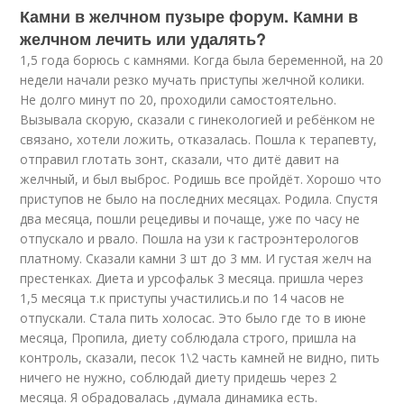
Камни в желчном пузыре форум. Камни в
желчном лечить или удалять?
1,5 года борюсь с камнями. Когда была беременной, на 20
недели начали резко мучать приступы желчной колики.
Не долго минут по 20, проходили самостоятельно.
Вызывала скорую, сказали с гинекологией и ребёнком не
связано, хотели ложить, отказалась. Пошла к терапевту,
отправил глотать зонт, сказали, что дитё давит на
желчный, и был выброс. Родишь все пройдёт. Хорошо что
приступов не было на последних месяцах. Родила. Спустя
два месяца, пошли рецедивы и почаще, уже по часу не
отпускало и рвало. Пошла на узи к гастроэнтерологов
платному. Сказали камни 3 шт до 3 мм. И густая желч на
престенках. Диета и урсофальк 3 месяца. пришла через
1,5 месяца т.к приступы участились.и по 14 часов не
отпускали. Стала пить холосас. Это было где то в июне
месяца, Пропила, диету соблюдала строго, пришла на
контроль, сказали, песок 1\2 часть камней не видно, пить
ничего не нужно, соблюдай диету придешь через 2
месяца. Я обрадовалась ,думала динамика есть.