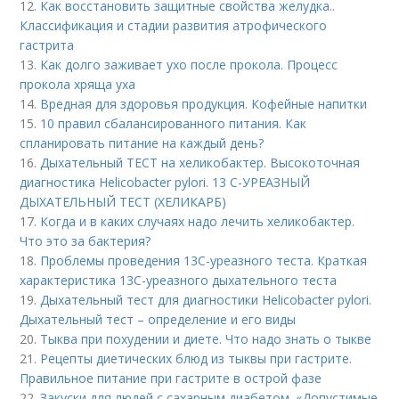
12.
Как восстановить защитные свойства желудка..
Классификация и стадии развития атрофического
гастрита
13.
Как долго заживает ухо после прокола. Процесс
прокола хряща уха
14.
Вредная для здоровья продукция. Кофейные напитки
15.
10 правил сбалансированного питания. Как
спланировать питание на каждый день?
16.
Дыхательный ТЕСТ на хеликобактер. Высокоточная
диагностика Helicobacter pylori. 13 C-УРЕАЗНЫЙ
ДЫХАТЕЛЬНЫЙ ТЕСТ (ХЕЛИКАРБ)
17.
Когда и в каких случаях надо лечить хеликобактер.
Что это за бактерия?
18.
Проблемы проведения 13С-уреазного теста. Краткая
характеристика 13С-уреазного дыхательного теста
19.
Дыхательный тест для диагностики Helicobacter pylori.
Дыхательный тест – определение и его виды
20.
Тыква при похудении и диете. Что надо знать о тыкве
21.
Рецепты диетических блюд из тыквы при гастрите.
Правильное питание при гастрите в острой фазе
22.
Закуски для людей с сахарным диабетом. «Допустимые