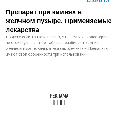
Показать все
Препарат при камнях в
Лекарственные
Препараты для
препараты
растворения
желчном пузыре. Применяемые
лекарства
Но даже если точно известно, что камни из холестерина,
Китайские препараты
не стоит, узнав, какие таблетки разбивают камни в
желчном пузыре, заниматься самолечением. Препараты
имеют свои особенности при использовании.