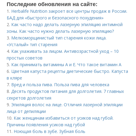
Последние обновления на сайте:
1.
Herbalife Nutrition закроет все центры продаж в России.
БАД для «быстрого и безопасного похудения»
2.
Как часто надо делать лазерную эпиляцию интимной
зоны. Как часто нужно делать лазерную эпиляцию?
3.
Мелкоморщинистый тип старения кожи лица.
«Усталый» тип старения
4.
Как ухаживать за лицом. Антивозрастной уход – 10
простых советов
5.
Как принимать витамины А и Е. Что такое витамин А
6.
Цветная капуста рецепты диетические быстро. Капуста
в кляре
7.
Вред и польза пива. Польза пива для человека
8.
Десять продуктов питания для долголетия. 7 главных
секретов долголетия
9.
Эпиляция волос на лице. Отличия лазерной эпиляции
лица от депиляции
10.
Как женщинам избавиться от усиков над губой.
Причины появления усиков над губой
11.
Ноющая боль в зубе. Зубная боль