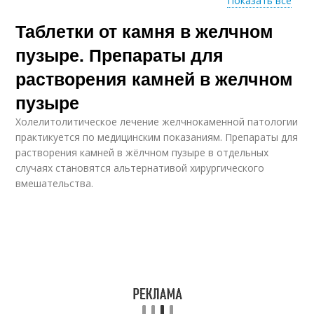
Показать все
Таблетки от камня в желчном
Препараты с
Камни в почках
желчными кислотами
пузыре. Препараты для
растворения камней в желчном
пузыре
Холелитолитическое лечение желчнокаменной патологии
практикуется по медицинским показаниям. Препараты для
растворения камней в жёлчном пузыре в отдельных
случаях становятся альтернативой хирургического
вмешательства.