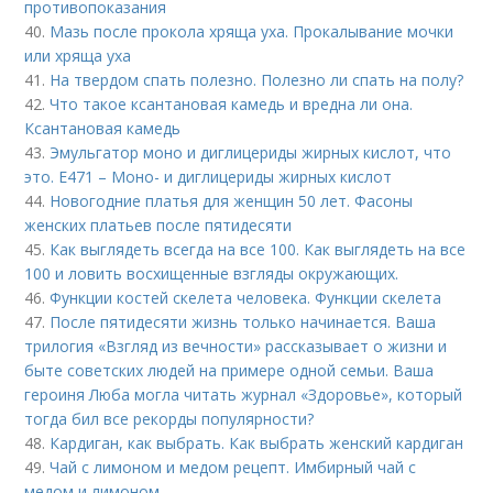
противопоказания
40.
Мазь после прокола хряща уха. Прокалывание мочки
или хряща уха
41.
На твердом спать полезно. Полезно ли спать на полу?
42.
Что такое ксантановая камедь и вредна ли она.
Ксантановая камедь
43.
Эмульгатор моно и диглицериды жирных кислот, что
это. Е471 – Моно- и диглицериды жирных кислот
44.
Новогодние платья для женщин 50 лет. Фасоны
женских платьев после пятидесяти
45.
Как выглядеть всегда на все 100. Как выглядеть на все
100 и ловить восхищенные взгляды окружающих.
46.
Функции костей скелета человека. Функции скелета
47.
После пятидесяти жизнь только начинается. Ваша
трилогия «Взгляд из вечности» рассказывает о жизни и
быте советских людей на примере одной семьи. Ваша
героиня Люба могла читать журнал «Здоровье», который
тогда бил все рекорды популярности?
48.
Кардиган, как выбрать. Как выбрать женский кардиган
49.
Чай с лимоном и медом рецепт. Имбирный чай с
медом и лимоном