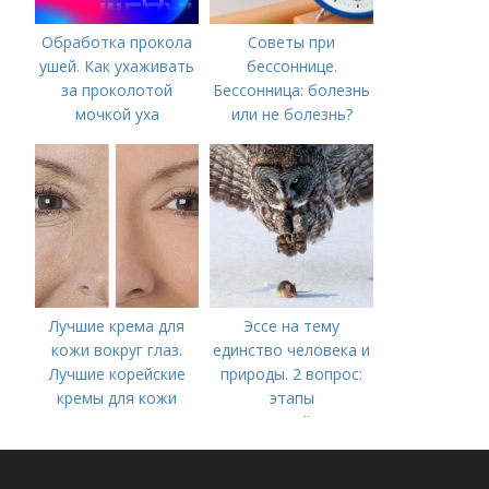
Обработка прокола
Советы при
ушей. Как ухаживать
бессоннице.
за проколотой
Бессонница: болезнь
мочкой уха
или не болезнь?
Лучшие крема для
Эссе на тему
кожи вокруг глаз.
единство человека и
Лучшие корейские
природы. 2 вопрос:
кремы для кожи
этапы
вокруг глаз в 2022
взаимодействия
году
природного и
социального бытия