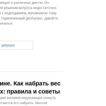
мация о различных диетах. Он
ля решения вопроса недостаточно
н с недоеданием, виновником тому
 гормональный дисбаланс. Давайте
личился.
ине. Как набрать вес
х: правила и советы
ышим желания окружающих скинуть
ытаются его набрать. Многие