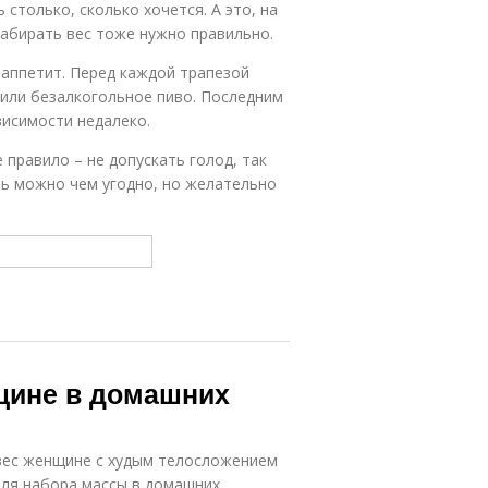
столько, сколько хочется. А это, на
абирать вес тоже нужно правильно.
 аппетит. Перед каждой трапезой
 или безалкогольное пиво. Последним
висимости недалеко.
 правило – не допускать голод, так
ть можно чем угодно, но желательно
щине в домашних
 вес женщине с худым телосложением
 Для набора массы в домашних