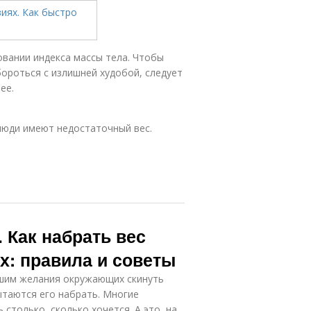
овании индекса массы тела. Чтобы
бороться с излишней худобой, следует
ее.
люди имеют недостаточный вес.
 Как набрать вес
х: правила и советы
ышим желания окружающих скинуть
ытаются его набрать. Многие
столько, сколько хочется. А это, на