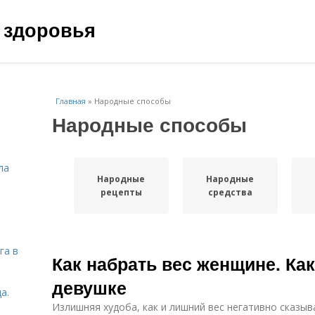
 здоровья
Главная
»
Народные способы
Народные способы
ла
Народные
Народные
рецепты
средства
га в
Как набрать вес женщине. Ка
девушке
а.
Излишняя худоба, как и лишний вес негативно сказыва