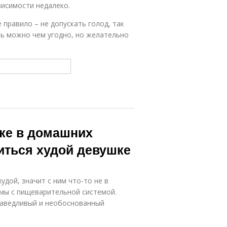
висимости недалеко.
 правило – не допускать голод, так
ть можно чем угодно, но желательно
шке в домашних
иться худой девушке
удой, значит с ним что-то не в
емы с пищеварительной системой.
раведливый и необоснованный