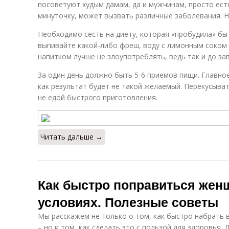
посоветуют худым дамам, да и мужчинам, просто есть 
минуточку, может вызвать различные заболевания. Н
Необходимо сесть на диету, которая «пробудила» бы
выпивайте какой-либо фреш, воду с лимонным соком
напитком лучше не злоупотреблять, ведь так и до за
За один день должно быть 5-6 приемов пищи. Главное
как результат будет не такой желаемый. Перекусыва
не едой быстрого приготовления.
Читать дальше →
Как быстро поправиться жен
условиях. Полезные советы
Мы расскажем не только о том, как быстро набрать
– но и том, как сделать это с пользой для здоровья.