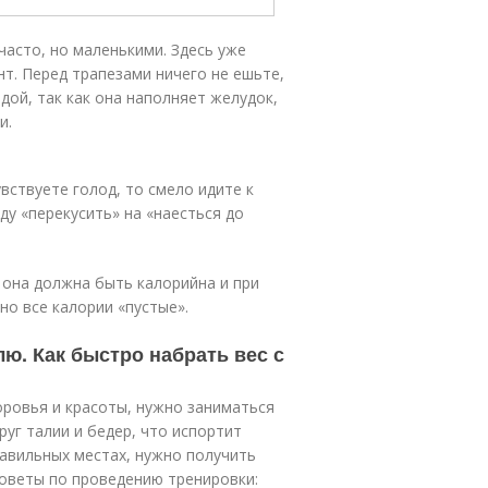
часто, но маленькими. Здесь уже
т. Перед трапезами ничего не ешьте,
дой, так как она наполняет желудок,
и.
увствуете голод, то смело идите к
у «перекусить» на «наесться до
 она должна быть калорийна и при
но все калории «пустые».
лю. Как быстро набрать вес с
оровья и красоты, нужно заниматься
уг талии и бедер, что испортит
равильных местах, нужно получить
Советы по проведению тренировки: