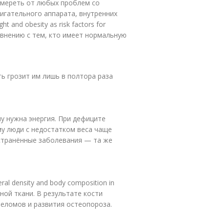
 умереть от любых проблем со
вигательного аппарата, внутренних
ht and obesity as risk factors for
сравнению с тем, кто имеет нормальную
ь грозит им лишь в полтора раза
 нужна энергия. При дефиците
му люди с недостатком веса чаще
ространённые заболевания — та же
ral density and body composition in
тной ткани. В результате кости
реломов и развития остеопороза.