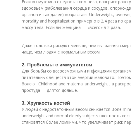
Если вы мужчина с недостатком веса, ваш риск рано
здоровьем (заболевания сердца и сосудов, опорно-д
органов и так далее) возрастает
Underweight, overweig
mortality and hospitalization примерно в 2,4 раза по 
массу тела. Если вы женщина — «всего» в 2 раза.
Даже толстяки рискуют меньше, чем вы: ранняя смерт
чаще, чем людям с нормальным весом.
2. Проблемы с иммунитетом
Для борьбы со всевозможными инфекциями организму
питательных веществ этой энергии маловато. Поэто
болеют
Childhood and maternal underweight , а расп
простуда — длятся дольше.
3. Хрупкость костей
У людей с недостаточным весом снижается
Bone mine
underweight and normal elderly subjects плотность кос
становятся более ломкими, что увеличивает риск пе