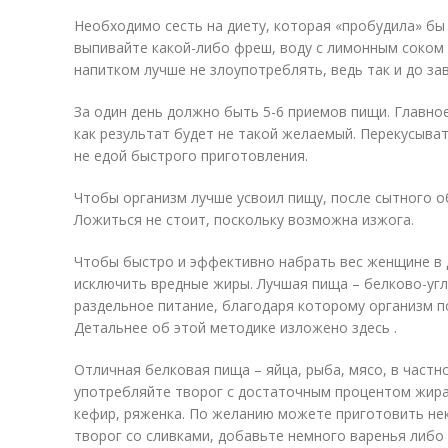
Необходимо сесть на диету, которая «пробудила» бы
выпивайте какой-либо фреш, воду с лимонным соком
напитком лучше не злоупотреблять, ведь так и до за
За один день должно быть 5-6 приемов пищи. Главное
как результат будет не такой желаемый. Перекусыва
не едой быстрого приготовления.
Чтобы организм лучше усвоил пищу, после сытного о
Ложиться не стоит, поскольку возможна изжога.
Чтобы быстро и эффективно набрать вес женщине в 
исключить вредные жиры. Лучшая пища – белково-угл
раздельное питание, благодаря которому организм п
Детальнее об этой методике изложено здесь .
Отличная белковая пища – яйца, рыба, мясо, в частн
употребляйте творог с достаточным процентом жира
кефир, ряженка. По желанию можете приготовить нек
творог со сливками, добавьте немного варенья либо