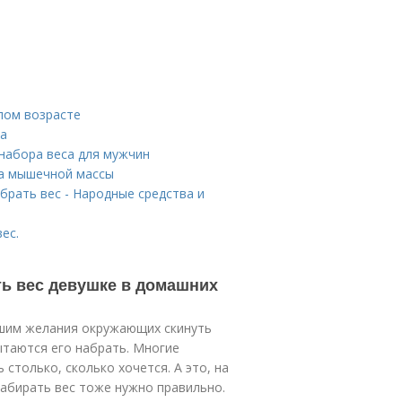
лом возрасте
та
 набора веса для мужчин
ра мышечной массы
брать вес - Народные средства и
ес.
ть вес девушке в домашних
ышим желания окружающих скинуть
ытаются его набрать. Многие
столько, сколько хочется. А это, на
абирать вес тоже нужно правильно.