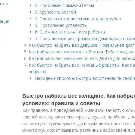
га в
2. Проблемы с иммунитетом
3. Хрупкость костей
4. Плохое состояние кожи, волос и зубов
даций
5. Постоянная усталость
6. Сложности с зачатием ребёнка
7. Повышенный риск развития деменции в пожи
.
Как быстро набрать вес девушке. Правильная дие
Как набрать вес женщине таблетки. Таблетки для
Как набрать вес женщине 50 лет. Диета для набо
Как быстро набрать вес Народные рецепты. Как на
рецепты.
Народные способы быстро восстановить свой в
Быстро набрать вес женщине. Как набра
условиях: правила и советы
Как правило, в повседневной жизни мы зачастую сл
лишний вес, однако некоторые девушки, наоборот, п
посоветуют худым дамам, да и мужчинам, просто есть 
минуточку, может вызвать различные заболевания. Н