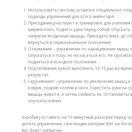
Использовать гантели, штанги и специальное спо
подходы упражнений для этого инвентаря.
Приседания участвуют в тренировке для усиления 
ширине плеч, поднять руки перед собой. Опускать 
напрягая ягодичные мышцы. Приседать вниз, до об
вернуться в первоначальное положение.
Отжимания – упражнение по наращиванию мышц пле
Опускаться к полу, но не касаться его. Не прогиб
подняться в исходное положение.
Подтягивания нужно выполнять 10-15 раз во врем
результат.
Скручивания – упражнение по увеличению мышц и 
коврик, подняв колени и ноги. Скрестить руки на 
мышцы живота, а затем сжимать их. Остановиться
опускаться вниз.
Аэробику оставить на 10 минутный разогрев перед т
делать упражнения, сжигающие калории (бег на бего
вес будут напрасны.