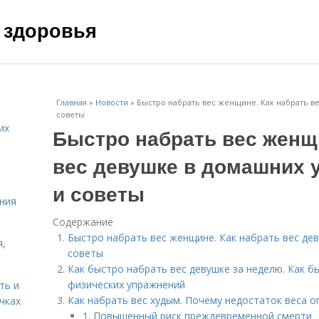
 здоровья
Главная
»
Новости
»
Быстро набрать вес женщине. Как набрать ве
советы
их
Быстро набрать вес женщи
вес девушке в домашних 
и советы
ния
Содержание
Быстро набрать вес женщине. Как набрать вес дев
я,
советы
Как быстро набрать вес девушке за неделю. Как 
физических упражнений
ть и
Как набрать вес худым. Почему недостаток веса о
чках
1. Повышенный риск преждевременной смерти