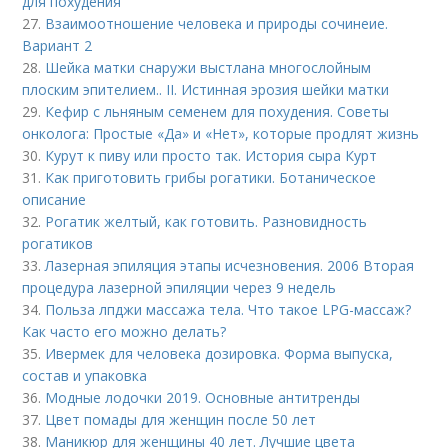
для похудения
27.
Взаимоотношение человека и природы сочинеие.
Вариант 2
28.
Шейка матки снаружи выстлана многослойным
плоским эпителием.. II. Истинная эрозия шейки матки
29.
Кефир с льняным семенем для похудения. Советы
онколога: Простые «Да» и «Нет», которые продлят жизнь
30.
Курут к пиву или просто так. История сыра Курт
31.
Как приготовить грибы рогатики. Ботаническое
описание
32.
Рогатик желтый, как готовить. Разновидность
рогатиков
33.
Лазерная эпиляция этапы исчезновения. 2006 Вторая
процедура лазерной эпиляции через 9 недель
34.
Польза лпджи массажа тела. Что такое LPG-массаж?
Как часто его можно делать?
35.
Ивермек для человека дозировка. Форма выпуска,
состав и упаковка
36.
Модные лодочки 2019. Основные антитренды
37.
Цвет помады для женщин после 50 лет
38.
Маникюр для женщины 40 лет. Лучшие цвета