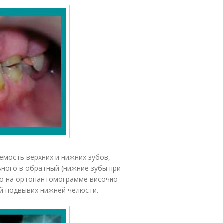
мость верхних и нижних зубов,
ьного в обратный (нижние зубы при
но на ортопантомограмме височно-
й подвывих нижней челюсти.