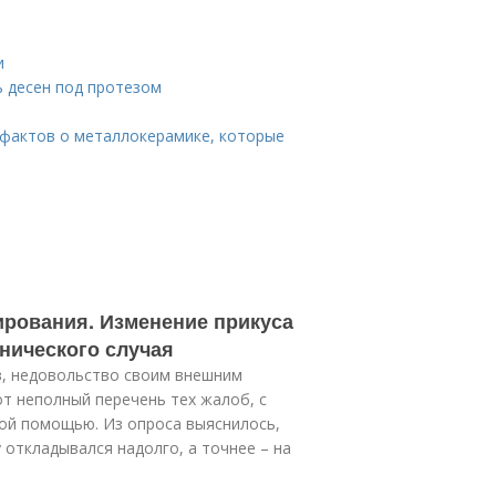
и
ь десен под протезом
 фактов о металлокерамике, которые
и
ирования. Изменение прикуса
нического случая
в, недовольство своим внешним
 неполный перечень тех жалоб, с
ой помощью. Из опроса выяснилось,
 откладывался надолго, а точнее – на