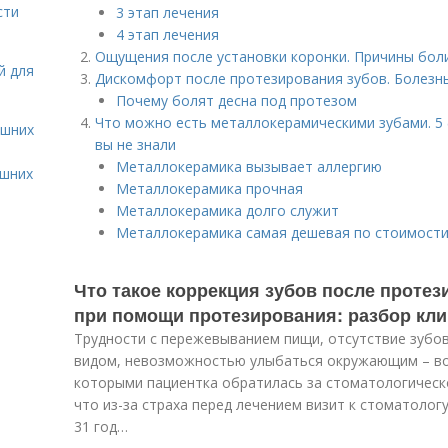
сти
3 этап лечения
4 этап лечения
Ощущения после установки коронки. Причины бол
й для
Дискомфорт после протезирования зубов. Болезн
Почему болят десна под протезом
Что можно есть металлокерамическими зубами. 5
ашних
вы не знали
Металлокерамика вызывает аллергию
ашних
Металлокерамика прочная
Металлокерамика долго служит
Металлокерамика самая дешевая по стоимост
Что такое коррекция зубов после протез
при помощи протезирования: разбор кли
Трудности с пережевыванием пищи, отсутствие зубо
видом, невозможностью улыбаться окружающим – вот
которыми пациентка обратилась за стоматологическ
что из-за страха перед лечением визит к стоматологу
31 год…