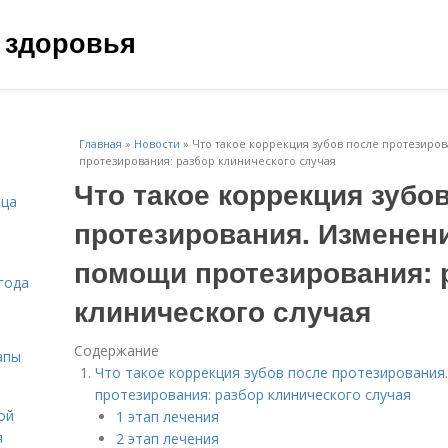
 здоровья
Главная
»
Новости
»
Что такое коррекция зубов после протезиро
протезирования: разбор клинического случая
Что такое коррекция зубо
ица
протезирования. Изменени
помощи протезирования: 
года
клинического случая
Содержание
апы
Что такое коррекция зубов после протезирования
протезирования: разбор клинического случая
ой
1 этап лечения
я
2 этап лечения