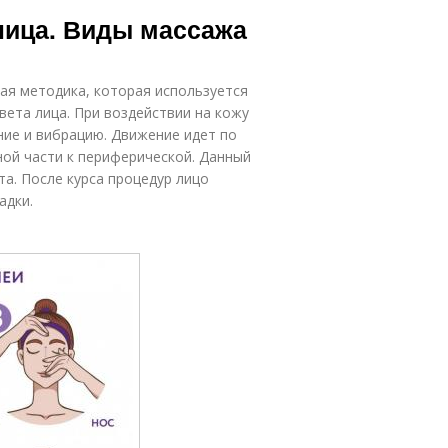
Массажером для
ровой массаж
лица. Виды массажа
лица
ая методика, которая используется
вета лица. При воздействии на кожу
ние и вибрацию. Движение идет по
ой части к периферической. Данный
а. После курса процедур лицо
адки.