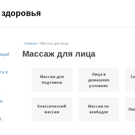
 здоровья
Главная
»
Массаж для лица
Массаж для лица
даций
га в
Лица в
Массаж для
С
домашних
подтяжки
условиях
.
и.
Классический
Массаж по
Ли
массаж
ахабадзе
я,