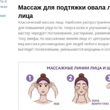
Лица для
Массаж для
ть и
Па
Массаж для подтяжки овала 
разгона
женщин
чках
лица
ния
Классический массаж лица. Наиболее распространённ
Массажёр для
для повышения упругости, тонуса кожи и улучшения ц
лица
мастер чередует поглаживание, растирание, размина
току лимфы, по массажным линиям лица от центральн
вид массажа рекомендован для людей любого возраст
выглядит посвежевшим, уменьшаются морщины и скл