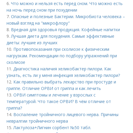
6.
Что можно и нельзя есть перед сном. Что можно есть
на ночь перед сном при похудении
7.
Опасные и полезные Бактерии. Микробиота человека –
новый взгляд на "микрофлору"
8.
Вредная для здоровья продукция. Кофейные напитки
9.
Лучшая диета для похудения. Самые эффективные
диеты: лучшие из лучших
10.
Противопоказания при сколиозе к физическим
нагрузкам. Рекомендации по подбору упражнений при
сколиозе
11.
Диагностика наличия хеликобактер пилори. Как
узнать, есть ли у меня инфекция хеликобактер пилори?
12.
Как правильно выбрать лекарство при простуде и
гриппе. Отличие ОРВИ от гриппа и как лечить
13.
ОРВИ симптомы и лечение у взрослых с
температурой. Что такое ОРВИ? В чём отличие от
гриппа?
14.
Воспаление тройничного лицевого нерва. Причины
невралгии тройничного нерва
15.
Лактулоза+Лигнин сорбент №50 табл.