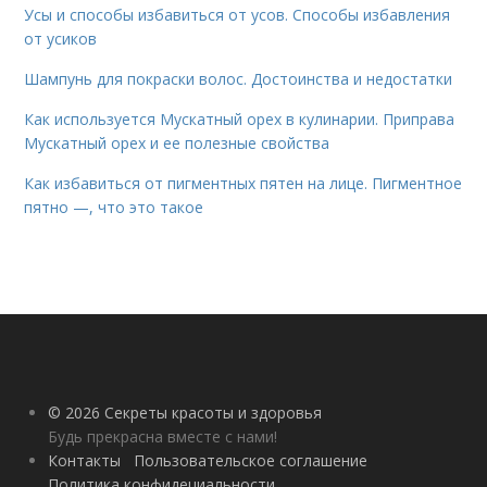
Усы и способы избавиться от усов. Способы избавления
от усиков
Шампунь для покраски волос. Достоинства и недостатки
Как используется Мускатный орех в кулинарии. Приправа
Мускатный орех и ее полезные свойства
Как избавиться от пигментных пятен на лице. Пигментное
пятно —, что это такое
© 2026 Секреты красоты и здоровья
Будь прекрасна вместе с нами!
Контакты
Пользовательское соглашение
Политика конфидециальности