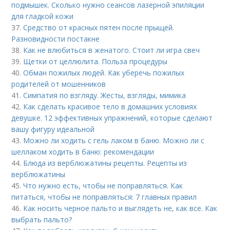
подмышек. Сколько нужно сеансов лазерной эпиляции
для гладкой кожи
37.
Средство от красных пятен после прыщей.
Разновидности постакне
38.
Как не влюбиться в женатого. Стоит ли игра свеч
39.
Щетки от целлюлита. Польза процедуры
40.
Обман пожилых людей. Как уберечь пожилых
родителей от мошенников
41.
Симпатия по взгляду. Жесты, взгляды, мимика
42.
Как сделать красивое тело в домашних условиях
девушке. 12 эффективных упражнений, которые сделают
вашу фигуру идеальной
43.
Можно ли ходить с гель лаком в баню. Можно ли с
шеллаком ходить в баню: рекомендации
44.
Блюда из верблюжатины рецепты. Рецепты из
верблюжатины
45.
Что нужно есть, чтобы не поправляться. Как
питаться, чтобы не поправляться: 7 главных правил
46.
Как носить черное пальто и выглядеть не, как все. Как
выбрать пальто?