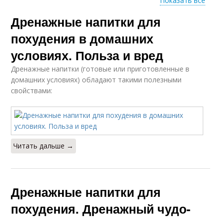
Показать все
Дренажные напитки для
Напиток в аптеке
Дренажные средства
похудения в домашних
условиях. Польза и вред
Дренажные напитки (готовые или приготовленные в
Напиток для
Дренажный напиток
домашних условиях) обладают такими полезными
похудения
свойствами:
Напитки для
Напитки для чистки
похудания
Читать дальше →
Томатный напиток
Дренажные напитки для
похудения. Дренажный чудо-