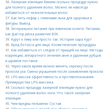
36.
Лазерная эпиляция бикини сколько процедур нужно
для полного удаления волос. Можно ли навсегда
избавиться от нежелательных волос
37.
Как пить кефир с семенами льна для здоровья и
фигуры. Вывод
38.
Энтеральное питание при язвенном колите. Питание,
как фактор риска развития ВЗК
39.
Курут к пиву или просто так. История сыра Курт
40.
Вред ботокса для лица. Косметические процедуры
41.
Как избавиться от следов от прыщей на лице. Методы
коррекции, аппаратного лечения акне и удаления рубцов
и шрамов постакне
42.
Через какое время можно менять сережку после
прокола уха. Смена украшения после заживления прокола
43.
LPG массаж эффективность и противопоказания.
Преимущества LPG-массажа
44.
Сколько процедур лазерной эпиляции нужно для
полного удаления волос ноги. Что такое лазерная
эпиляция
45.
Чем вредны пельмени. Состав
46.
Обман пожилых людей. Как уберечь пожилых