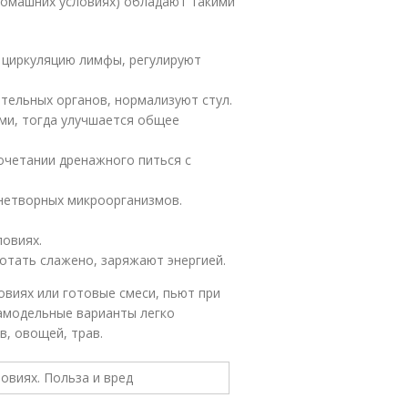
домашних условиях) обладают такими
 циркуляцию лимфы, регулируют
тельных органов, нормализуют стул.
ми, тогда улучшается общее
очетании дренажного питься с
нетворных микроорганизмов.
овиях.
отать слажено, заряжают энергией.
виях или готовые смеси, пьют при
Самодельные варианты легко
в, овощей, трав.