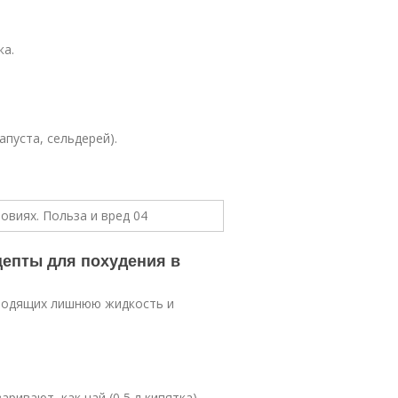
ка.
пуста, сельдерей).
цепты для похудения в
ыводящих лишнюю жидкость и
аривают, как чай (0,5 л кипятка),