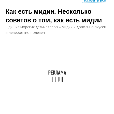
Показать все
Как есть мидии. Несколько
Жареные мидии
Мидия на сковороде
советов о том, как есть мидии
Один из морских деликатесов – мидии – довольно вкусен
и невероятно полезен.
Мидия в сливочном
Мидии в сливочном
соусе
соусе