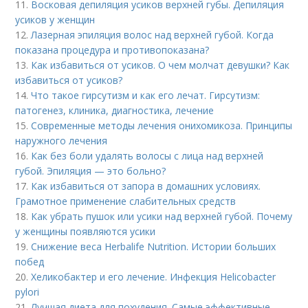
11.
Восковая депиляция усиков верхней губы. Депиляция
усиков у женщин
12.
Лазерная эпиляция волос над верхней губой. Когда
показана процедура и противопоказана?
13.
Как избавиться от усиков. О чем молчат девушки? Как
избавиться от усиков?
14.
Что такое гирсутизм и как его лечат. Гирсутизм:
патогенез, клиника, диагностика, лечение
15.
Современные методы лечения онихомикоза. Принципы
наружного лечения
16.
Как без боли удалять волосы с лица над верхней
губой. Эпиляция — это больно?
17.
Как избавиться от запора в домашних условиях.
Грамотное применение слабительных средств
18.
Как убрать пушок или усики над верхней губой. Почему
у женщины появляются усики
19.
Снижение веса Herbalife Nutrition. Истории больших
побед
20.
Хеликобактер и его лечение. Инфекция Helicobacter
pylori
21.
Лучшая диета для похудения. Самые эффективные