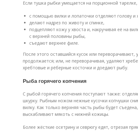
Если тушка рыбки умещается на порционной тарелке, 
с помощью вилки и лопаточки отделяют голову и 
делают надрез по животу и спинке,
подцепляют кожу у хвоста и, накручивая её на ви
с верхней половины рыбы,
съедают верхнее филе.
После этого оставшийся кусок или переворачивают, 
продолжается; или, не переворачивая, удаляют хреб
хребтовые и рёберные косточки и доедают рыбу.
Рыба горячего копчения
С рыбой горячего копчения поступают также: отделяю
шкурку. Рыбным ножом нежные кусочки копчушки сни
вилку. Как только верхняя часть рыбы будет съедена
выскабливают мякоть с нижней кожицы.
Более жёсткие осетрину и севрюгу едят, отрезая пря