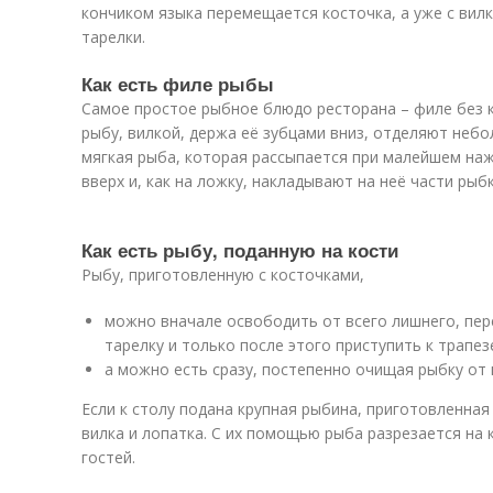
кончиком языка перемещается косточка, а уже с вил
тарелки.
Как есть филе рыбы
Самое простое рыбное блюдо ресторана – филе без 
рыбу, вилкой, держа её зубцами вниз, отделяют небо
мягкая рыба, которая рассыпается при малейшем на
вверх и, как на ложку, накладывают на неё части ры
Как есть рыбу, поданную на кости
Рыбу, приготовленную с косточками,
можно вначале освободить от всего лишнего, пе
тарелку и только после этого приступить к трапез
а можно есть сразу, постепенно очищая рыбку от 
Если к столу подана крупная рыбина, приготовленна
вилка и лопатка. С их помощью рыба разрезается на 
гостей.