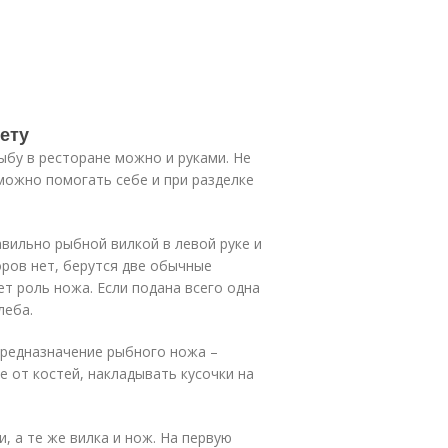
кету
бу в ресторане можно и руками. Не
можно помогать себе и при разделке
авильно рыбной вилкой в левой руке и
ров нет, берутся две обычные
ет роль ножа. Если подана всего одна
леба.
Предназначение рыбного ножа –
 от костей, накладывать кусочки на
и, а те же вилка и нож. На первую