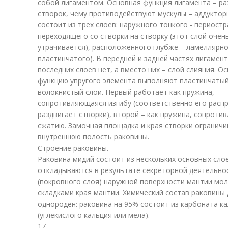
собой лигаментом. Основная функция лигамента – р
створок, чему противодействуют мускулы – аддуктор
состоит из трех слоев: наружного тонкого - периостр
переходящего со створки на створку (этот слой очен
утрачивается), расположенного глубже – ламеллярно
пластинчатого). В передней и задней частях лигамент
последних слоев нет, а вместо них – слой слияния. О
функцию упругого элемента выполняют пластинчатый
волокнистый слои. Первый работает как пружина,
сопротивляющаяся изгибу (соответственно его расп
раздвигает створки), второй – как пружина, сопрот
сжатию. Замочная площадка и края створки огранич
внутреннюю полость раковины.
Строение раковины.
Раковина мидий состоит из нескольких основных сло
откладываются в результате секреторной деятельно
(покровного слоя) наружной поверхности мантии мол
складками края мантии. Химический состав раковины
однороден: раковина на 95% состоит из карбоната к
(углекислого кальция или мела).
17