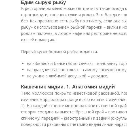
Едим сырую рыбу
В ресторанном меню можно встретить такие блюда ка
строганину, и, конечно, суши и роллы. Это блюда из 
без. Как правильно есть рыбу по этикету, если она сы
рыбу– с использованием рыбной парочки – вилки и но
роллам палочек, в любом кафе или ресторане не воз
их с её помощью.
Первый кусок большой рыбы подаётся:
на юбилеях и банкетах по случаю – виновнику тор
на праздничных застольях – самому заслуженному 
на ужине с любимой девушкой – девушке.
Кишечник мидии. 1. Анатомия мидий
Тело моллюсков покрыто известковой раковиной, по
изучение морфологии проще всего начать с изучения 
1). На каждой створке можно различить спинной край,
створки соединены вместе; брюшной край – против
спинному; передний – (заострённый) и задний (округлы
поверхности раковины отчетливо видны линии нараст