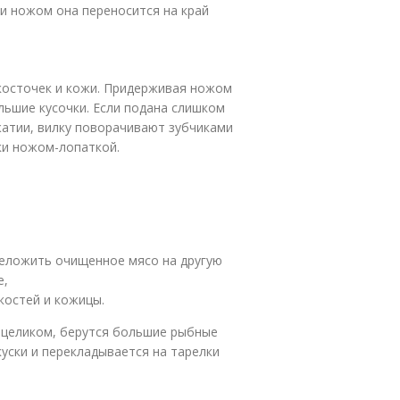
ки ножом она переносится на край
косточек и кожи. Придерживая ножом
льшие кусочки. Если подана слишком
жатии, вилку поворачивают зубчиками
бки ножом-лопаткой.
реложить очищенное мясо на другую
е,
костей и кожицы.
я целиком, берутся большие рыбные
куски и перекладывается на тарелки