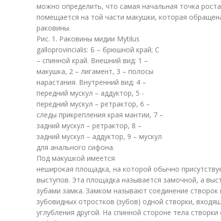
можно определить, что самая начальная точка рост
помещается на той части макушки, которая обращен
раковины.
Рис. 1. Раковины мидии Mytilus
galloprovincialis: Б – брюшной край; С
– спинной край. Внешний вид: 1 –
макушка, 2 – лигамент, 3 – полосы
нарастания. Внутренний вид: 4 –
передний мускул – аддуктор, 5 -
передний мускул – ретрактор, 6 –
следы прикрепления края мантии, 7 –
задний мускул – ретрактор, 8 –
задний мускул – аддуктор, 9 – мускул
для анального сифона.
Под макушкой имеется
неширокая площадка, на которой обычно присутству
выступов. Эта площадка называется замочной, а выст
зубами замка. Замком называют соединение створок
зубовидных отростков (зубов) одной створки, входя
углубления другой. На спинной стороне тела створки