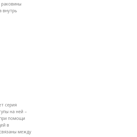
а раковины
а внутрь
ет серия
упы на ней –
 при помощи
щей в
 связаны между