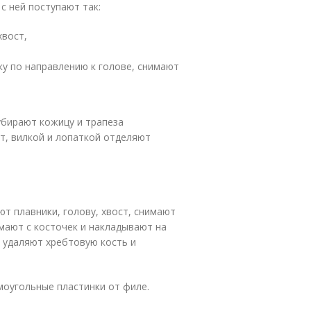
с ней поступают так:
хвост,
лку по направлению к голове, снимают
убирают кожицу и трапеза
ет, вилкой и лопаткой отделяют
т плавники, голову, хвост, снимают
мают с косточек и накладывают на
, удаляют хребтовую кость и
моугольные пластинки от филе.