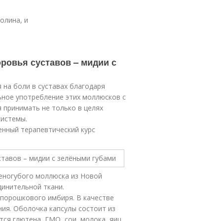
олина, и
ровья суставов – мидии с
 на боли в суставах благодаря
ьное употребление этих моллюсков с
 принимать не только в целях
системы.
нный терапевтический курс
леногубого моллюска из Новой
динительной ткани.
порошкового имбиря. В качестве
ния. Оболочка капсулы состоит из
ся глютена, ГМО, сои, молока, яиц,