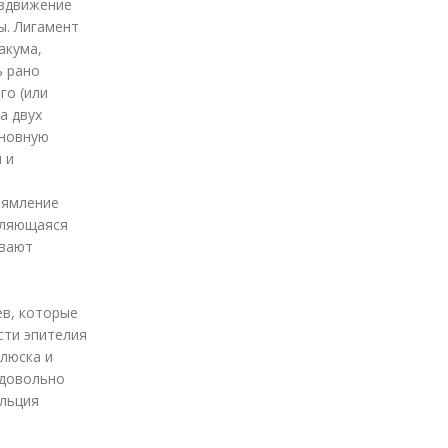
аздвижение
ы. Лигамент
акума,
ь рано
го (или
а двух
сновную
 и
рямление
ивляющаяся
ивают
ев, которые
сти эпителия
люска и
 довольно
альция