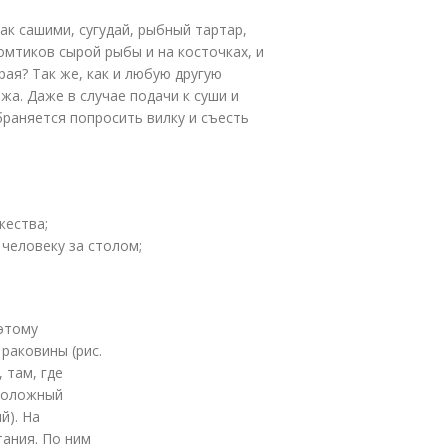
к сашими, сугудай, рыбный тартар,
ломтиков сырой рыбы и на косточках, и
рая? Так же, как и любую другую
жа. Даже в случае подачи к суши и
браняется попросить вилку и съесть
жества;
человеку за столом;
этому
раковины (рис.
 там, где
оположный
й). На
ания. По ним