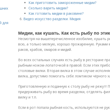
Как приготовить замороженные мидии?
Сколько варить мидии?
ашних
Как готовить мидии в раковине?
Видео искусство разделки. Мидия
й для
Мидии, как кушать. Как есть рыбу по эти
Несмотря на вышеперечисленное изобилие, кушать ры
всю, а только мелкую, хорошо прожаренную. Руками 
раков, крабов, омаров и мидий.
Во всех остальных случаях есть рыбу в ресторане пр
рыбным ножом-лопаточкой в правой. Если этих прибо
столовые вилки. Вторая вилка в этом случае исполня
вилка, допустимо помогать себе ломтиком чёрного х
Приготовленную и поданную к столу рыбу не режут! 
придерживать рыбу во время разделки, отделять филе
вилку и т.п.
Если в рот попала рыбная кость, используются не рук