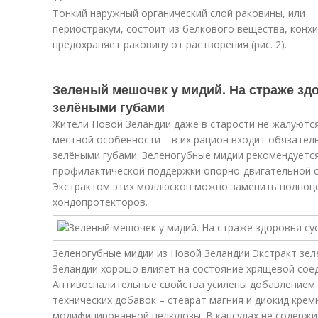
Тонкий наружный органический слой раковины, или
периостракум, состоит из белкового вещества, конхи
предохраняет раковину от растворения (рис. 2).
Зеленый мешочек у мидий. На страже здо
зелёными губами
Жители Новой Зеландии даже в старости не жалуются
местной особенности – в их рацион входит обязател
зелёными губами. Зеленогубные мидии рекомендуется
профилактической поддержки опорно-двигательной 
Экстрактом этих моллюсков можно заменить полноце
хондопротекторов.
Зеленогубные мидии из Новой Зеландии Экстракт зе
Зеландии хорошо влияет на состояние хрящевой сое
Антивоспалительные свойства усилены добавлением 
технических добавок – стеарат магния и диокид крем
модифицированной целюлозы. В капсулах не содержит