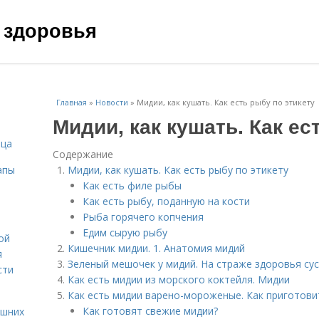
 здоровья
Главная
»
Новости
»
Мидии, как кушать. Как есть рыбу по этикету
Мидии, как кушать. Как ес
ица
Содержание
апы
Мидии, как кушать. Как есть рыбу по этикету
Как есть филе рыбы
Как есть рыбу, поданную на кости
Рыба горячего копчения
Едим сырую рыбу
ой
Кишечник мидии. 1. Анатомия мидий
я
Зеленый мешочек у мидий. На страже здоровья су
сти
Как есть мидии из морского коктейля. Мидии
Как есть мидии варено-мороженые. Как приготов
Как готовят свежие мидии?
ашних