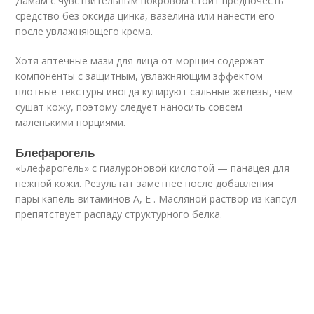
Дамам с чувствительным покровом стоит предпочесть
средство без оксида цинка, вазелина или нанести его
после увлажняющего крема.
Хотя аптечные мази для лица от морщин содержат
компоненты с защитным, увлажняющим эффектом
плотные текстуры иногда купируют сальные железы, чем
сушат кожу, поэтому следует наносить совсем
маленькими порциями.
Блефарогель
«Блефарогель» с гиалуроновой кислотой — панацея для
нежной кожи. Результат заметнее после добавления
пары капель витаминов А, Е . Масляной раствор из капсул
препятствует распаду структурного белка.