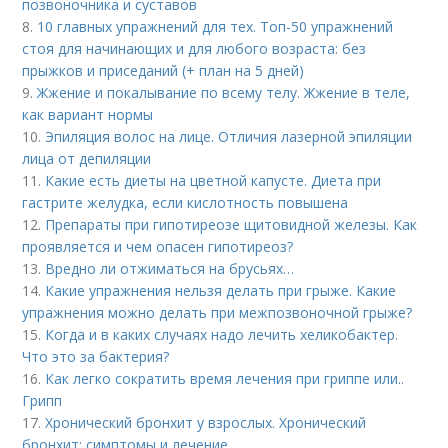
позвоночника и суставов
8.
10 главных упражнений для тех. Топ-50 упражнений
стоя для начинающих и для любого возраста: без
прыжков и приседаний (+ план на 5 дней)
9.
Жжение и покалывание по всему телу. Жжение в теле,
как вариант нормы
10.
Эпиляция волос на лице. Отличия лазерной эпиляции
лица от депиляции
11.
Какие есть диеты на цветной капусте. Диета при
гастрите желудка, если кислотность повышена
12.
Препараты при гипотиреозе щитовидной железы. Как
проявляется и чем опасен гипотиреоз?
13.
Вредно ли отжиматься на брусьях…
14.
Какие упражнения нельзя делать при грыже. Какие
упражнения можно делать при межпозвоночной грыже?
15.
Когда и в каких случаях надо лечить хеликобактер.
Что это за бактерия?
16.
Как легко сократить время лечения при гриппе или..
Грипп
17.
Хронический бронхит у взрослых. Хронический
бронхит: симптомы и лечение