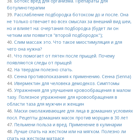
38.
Ботокс вред для организма. Препараты для
ботулинотерапии
39.
Расслабление подбородка ботоксом до и после. Она
не только отвечает во всех смыслах за внешний вид шеи,
но и влияет на: очертания подбородка (будет ли он
четким или появится "второй подбородок");
40.
Слим массаж это. Что такое миостимуляция и для
чего она нужна?
41.
Что помогает от пятен после прыщей. Почему
появляются следы от прыщей
42.
На твердом полезно спать.
43.
Сенна противопоказания к применению. Сенна (Senna)
44.
Ивермектин для человека демодекоз. Симптомы
45.
Упражнения для улучшения кровообращения в малом
тазу. Полезное упражнение для кровообращения в
области таза для мужчин и женщин
46.
Маски омолаживающие для лица в домашних условиях
посл. Рецепты домашних масок против морщин в 30 лет
47.
Пельмени польза и вред. Применение в кулинарии
48.
Лучше спать на жестком или на мягком. Полезно ли
спать на жестком матрасе