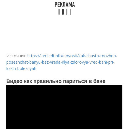
Источник:
https://iamledi.info/novosti/kak-chasto-mozhno-
poseshchat-banyu-bez-vreda-dlya-zdorovya-vred-bani-pri-
kakih-boleznyah
Видео как правильно париться в бане