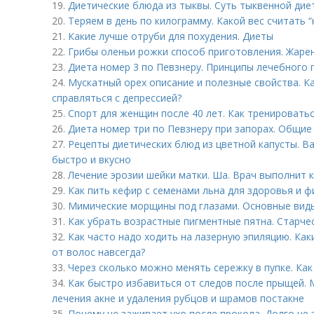
19.
Диетические блюда из тыквы. Суть тыквенной дие
20.
Теряем в день по килограмму. Какой вес считать 
21.
Какие лучше отруби для похудения. Диеты
22.
Грибы оленьи рожки способ приготовления. Жаре
23.
Диета номер 3 по Певзнеру. Принципы лечебного 
24.
Мускатный орех описание и полезные свойства. К
справляться с депрессией?
25.
Спорт для женщин после 40 лет. Как тренировать
26.
Диета номер три по Певзнеру при запорах. Общие
27.
Рецепты диетических блюд из цветной капусты. В
быстро и вкусно
28.
Лечение эрозии шейки матки. Ша. Врач выполнит
29.
Как пить кефир с семенами льна для здоровья и ф
30.
Мимические морщины под глазами. Основные вид
31.
Как убрать возрастные пигментные пятна. Старчес
32.
Как часто надо ходить на лазерную эпиляцию. Ка
от волос навсегда?
33.
Через сколько можно менять сережку в пупке. Как
34.
Как быстро избавиться от следов после прыщей. 
лечения акне и удаления рубцов и шрамов постакне
35.
Почему не заживает ухо после прокола. Долго не 