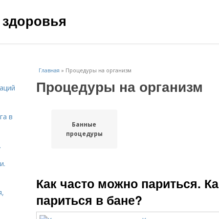
 здоровья
Главная
»
Процедуры на организм
Процедуры на организм
даций
га в
Банные
процедуры
.
и.
Как часто можно париться. К
я,
париться в бане?