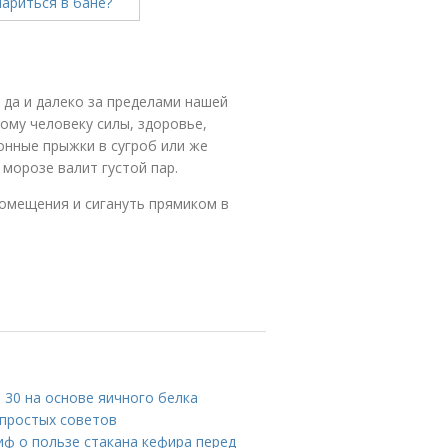
 да и далеко за пределами нашей
ому человеку силы, здоровье,
ионные прыжки в сугроб или же
 морозе валит густой пар.
помещения и сигануть прямиком в
е 30 на основе яичного белка
 простых советов
иф о пользе стакана кефира перед