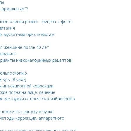
ты
“нормальным”?
нные оленьи рожки – рецепт с фото
питания
ак мускатный орех помогает
ся женщине после 40 лет
 правила
арианты низкокалорийных рецептов:
 кольпоскопию
игуры. Вывод
ы инъекционной коррекции
кие пятна на лице: лечение
кие методики относятся к избавлению
 поменять сережку в пупке
Методы коррекции, аппаратного
заживает прокол уха: причины отека и