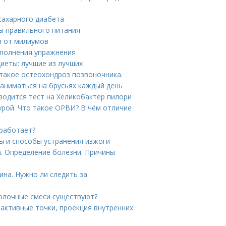
сахарного диабета
ы правильного питания
я от милиумов
ыполнения упражнения
иеты: лучшие из лучших
 такое остеохондроз позвоночника.
заниматься на брусьях каждый день
водится тест на Хеликобактер пилори
урой. Что такое ОРВИ? В чём отличие
 работает?
ы и способы устранения изжоги
. Определение болезни. Причины
ина. Нужно ли следить за
молочные смеси существуют?
оактивные точки, проекция внутренних