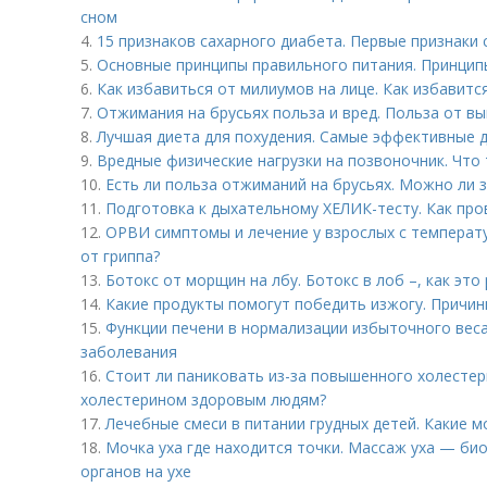
сном
4.
15 признаков сахарного диабета. Первые признаки 
5.
Основные принципы правильного питания. Принцип
6.
Как избавиться от милиумов на лице. Как избавитс
7.
Отжимания на брусьях польза и вред. Польза от в
8.
Лучшая диета для похудения. Самые эффективные д
9.
Вредные физические нагрузки на позвоночник. Что
10.
Есть ли польза отжиманий на брусьях. Можно ли 
11.
Подготовка к дыхательному ХЕЛИК-тесту. Как про
12.
ОРВИ симптомы и лечение у взрослых с температ
от гриппа?
13.
Ботокс от морщин на лбу. Ботокс в лоб –, как это
14.
Какие продукты помогут победить изжогу. Причин
15.
Функции печени в нормализации избыточного веса
заболевания
16.
Стоит ли паниковать из-за повышенного холестер
холестерином здоровым людям?
17.
Лечебные смеси в питании грудных детей. Какие 
18.
Мочка уха где находится точки. Массаж уха — би
органов на ухе