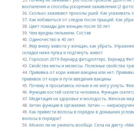
воспаления и способы ускорения заживления (2 фото
36.
Сколько заживают проколы ушей. Как ухаживать 
37.
Как избавиться от следов после прыщей. Как убра
38.
Цвет помады для женщин после 50 лет
39.
Чем вредны пельмени. Состав
40.
Одиночество в 40 лет
41.
Жир внизу живота у женщин, как убрать. Упражне
складки ниже пупка и подтянуть живот
42.
Гороскоп 2019 бернард фитцуолтерс. Бернард Фи
43.
Свойства мяты и мелиссы. Полезные свойства тра
44.
Прививка от кори живая вакцина или нет. Прививк
прививок от кори и пути введения вакцины
45.
Почему я просыпаюсь ночью и не могу уснуть. Фи
46.
Функции костей скелета человека. Функции скелет
47.
Медитация на здоровье и молодость. Женская ме
48.
Хитин функции в организме. Хитин — «нераскруче
49.
Как привести волосы в порядок в домашних услов
волосы в порядок?
50.
Можно ли не ужинать вообще. Села на диету «Ми