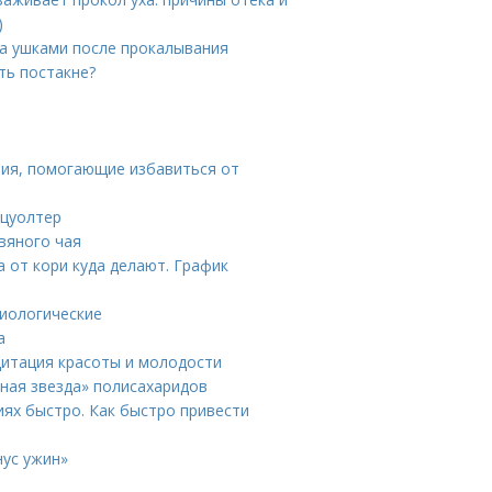
)
за ушками после прокалывания
ть постакне?
ния, помогающие избавиться от
тцуолтер
вяного чая
а от кори куда делают. График
зиологические
а
дитация красоты и молодости
нная звезда» полисахаридов
иях быстро. Как быстро привести
нус ужин»