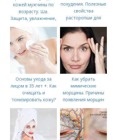
похудения. Полезные
кожей мужчины по
свойства
возрасту. Ша.
расторопши для
Защита, увлажнение,
похудения
питание
Основы ухода за
Как убрать
лицом в 35 лет +. Как
мимические
очищать и
морщины. Причины
тонизировать кожу?
появления морщин
вокруг рта