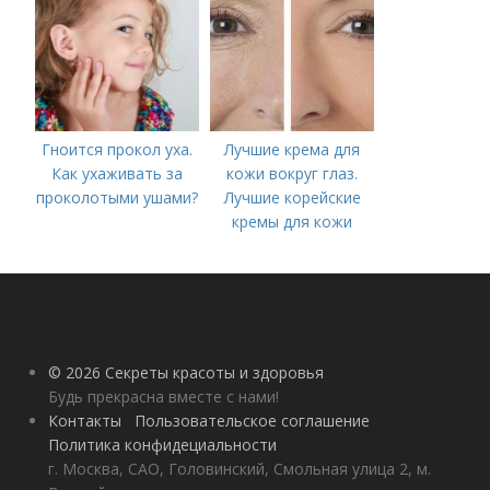
Гноится прокол уха.
Лучшие крема для
Как ухаживать за
кожи вокруг глаз.
проколотыми ушами?
Лучшие корейские
кремы для кожи
вокруг глаз в 2022
году
© 2026 Секреты красоты и здоровья
Будь прекрасна вместе с нами!
Контакты
Пользовательское соглашение
Политика конфидециальности
г. Москва, САО, Головинский, Смольная улица 2, м.