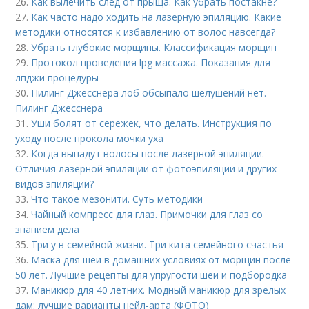
26.
Как вылечить след от прыща. Как убрать постакне?
27.
Как часто надо ходить на лазерную эпиляцию. Какие
методики относятся к избавлению от волос навсегда?
28.
Убрать глубокие морщины. Классификация морщин
29.
Протокол проведения lpg массажа. Показания для
лпджи процедуры
30.
Пилинг Джесснера лоб обсыпало шелушений нет.
Пилинг Джесснера
31.
Уши болят от сережек, что делать. Инструкция по
уходу после прокола мочки уха
32.
Когда выпадут волосы после лазерной эпиляции.
Отличия лазерной эпиляции от фотоэпиляции и других
видов эпиляции?
33.
Что такое мезонити. Суть методики
34.
Чайный компресс для глаз. Примочки для глаз со
знанием дела
35.
Три у в семейной жизни. Три кита семейного счастья
36.
Маска для шеи в домашних условиях от морщин после
50 лет. Лучшие рецепты для упругости шеи и подбородка
37.
Маникюр для 40 летних. Модный маникюр для зрелых
дам: лучшие варианты нейл-арта (ФОТО)