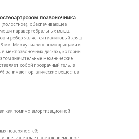
 остеоартрозом позвоночника
 (полостное), обеспечивающее
омощи паравертебральных мышц.
ов и ребер является гиалиновый хрящ
7-8 мм. Между гиалиновыми хрящами и
, в межпозвоночных дисках), который
 этом значительные механические
ставляет собой прозрачный гель, в
0% занимают органические вещества
так как помимо амортизационной
ных поверхностей;
в и предупреждает преждевременное