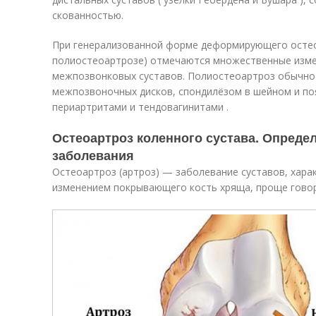
скованностью.
При генерализованной форме деформирующего остео
полиостеоартрозе) отмечаются множественные изме
межпозвонковых суставов. Полиостеоартроз обычно
межпозвоночных дисков, спондилёзом в шейном и по
периартритами и тендовагинитами .
Остеоартроз коленного сустава. Опреде
заболевания
Остеоартроз (артроз) — заболевание суставов, хар
изменением покрывающего кость хряща, проще говор