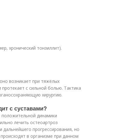
мер, хронический тонзиллит).
 оно возникает при тяжёлых
 протекает с сильной болью. Тактика
 органосохраняющую хирургию.
дит с суставами?
и положительной динамики
вильно лечить остеоартроз
и дальнейшего прогрессирования, но
 происходят в организме при данном