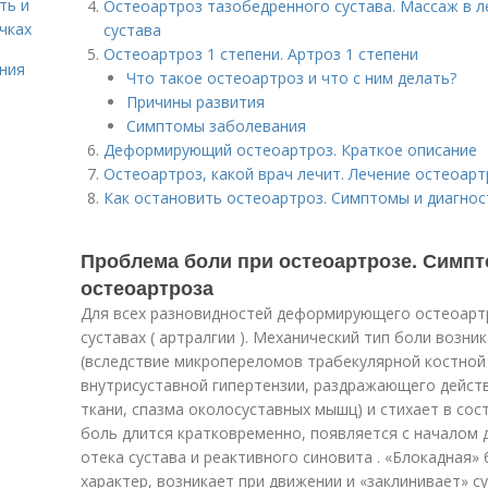
ть и
Остеоартроз тазобедренного сустава. Массаж в 
чках
сустава
Остеоартроз 1 степени. Артроз 1 степени
ния
Что такое остеоартроз и что с ним делать?
Причины развития
Симптомы заболевания
Деформирующий остеоартроз. Краткое описание
Остеоартроз, какой врач лечит. Лечение остеоарт
Как остановить остеоартроз. Симптомы и диагнос
Проблема боли при остеоартрозе. Сим
остеоартроза
Для всех разновидностей деформирующего остеоарт
суставах ( артралгии ). Механический тип боли возни
(вследствие микропереломов трабекулярной костной 
внутрисуставной гипертензии, раздражающего дейс
ткани, спазма околосуставных мышц) и стихает в сос
боль длится кратковременно, появляется с началом 
отека сустава и реактивного синовита . «Блокадная»
характер, возникает при движении и «заклинивает» с