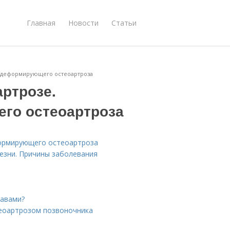
Главная
Новости
Статьи
ы деформирующего остеоартроза
ртрозе.
го остеоартроза
ормирующего остеоартроза
езни. Причины заболевания
тавами?
теоартрозом позвоночника