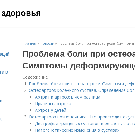
 здоровья
Главная
»
Новости
»
Проблема боли при остеоартрозе. Симптом
Проблема боли при остеоа
даций
Симптомы деформирующе
га в
Содержание
Проблема боли при остеоартрозе. Симптомы деф
.
Остеоартроз коленного сустава. Определение бол
Артрит и артроз: в чём разница
и.
Причины артроза
Артроз у детей
Остеоартроз позвоночника. Что происходит с сус
я,
Дистрофия хрящевых суставов и ее связь с ос
Патогенетические изменения в суставах