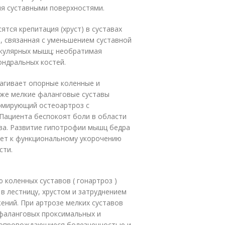
мя суставными поверхностями.
ся крепитация (хруст) в суставах
, связанная с уменьшением суставной
икулярных мышц; необратимая
ондральных костей.
агивает опорные коленные и
кже мелкие фаланговые суставы
ормирующий остеоартроз с
 Пациента беспокоят боли в области
ава. Развитие гипотрофии мышц бедра
дет к функциональному укорочению
сти.
коленных суставов ( гонартроз )
в лестницу, хрустом и затруднением
ений. При артрозе мелких суставов
жфаланговых проксимальных и
, сопровождающиеся болезненностью и