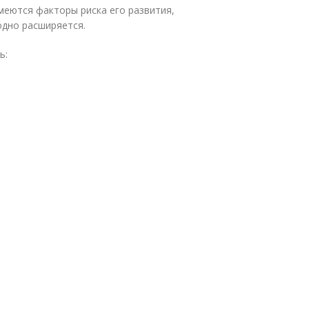
меются факторы риска его развития,
одно расширяется.
ь: