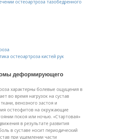
лечении остеоартроза тазобедренного
роза
тика остеоартроза кистей рук
птомы деформирующего
роза характерны болевые ощущения в
кает во время нагрузок на сустав
ткани, венозного застоя и
твия остеофитов на окружающие
тоянии покоя или ночью. «Стартовая»
движения в результате развития
 боль в суставе носит периодический
устав при ущемлении части