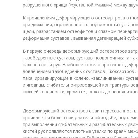
разрушенного хряща («суставной «мыши») между дву
К проявлениям деформирующего остеоартроза относят
при движении; ограниченность подвижности суставов
щели, разрастанием остеофитов и спазмом периарт
деформация суставов , вызванная дегенерацией субх
В первую очередь деформирующий остеоартроз затр
тазобедренные суставы, суставы позвоночника, а та
пальцев ног и рук. Наиболее тяжело протекает деф
вовлечением тазобедренных суставов – коксартроз .
паха, иррадиирующие в колено, «заклинивание» суст
и ягодицы, сгибательно-приводящей контрактуры ве
нижней конечности, хромоте , вплоть до неподвижно
Деформирующий остеоартроз с заинтересованностью 
проявляется болью при длительной ходьбе, подъеме 
при выполнении сгибательных и разгибательных движ
кистей рук появляются плотные узелки по краям ме
дистальных суставов ( узелки Гебердена и Бушара )