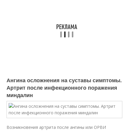
Ангина осложнения на суставы симптомы.
Артрит после инфекционного поражения
миндалин
Возникновения артрита после ангины или ОРВИ