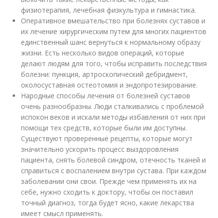
физиотерапия, лечебная физкультура и гимнастика.
Оперативное вмешательство при болезнях суставов и
их лечение хирургическим путем для многих пациентов
единственный шанс вернуться к нормальному образу
жизни. Есть несколько видов операций, которые
делают людям для того, чтобы исправить последствия
болезни: пункция, артроскопический дебридмент,
околосуставная остеотомия и эндопротезирование.
Народные способы лечения от болезней суставов
очень разнообразны. Люди сталкивались с проблемой
испокон веков и искали методы избавления от них при
помощи тех средств, которые были им доступны.
Существуют проверенные рецепты, которые могут
значительно ускорить процесс выздоровления
пациента, снять болевой синдром, отечность тканей и
справиться с воспалением внутри сустава. При каждом
заболевании они свои. Прежде чем применять их на
себе, нужно сходить к доктору, чтобы он поставил
точный диагноз, тогда будет ясно, какие лекарства
имеет смысл применять.