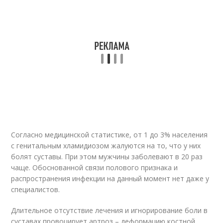
Согласно медицинской статистике, от 1 до 3% населения
с генитальным хламидиозом жалуются на то, что у них
болят суставы. При этом мужчины заболевают в 20 раз
чаще. Обоснованной связи полового признака и
распространения инфекции на данный момент нет даже у
специалистов.
Длительное отсутствие лечения и игнорирование боли в
суставах провоцирует артроз – деформацию костной