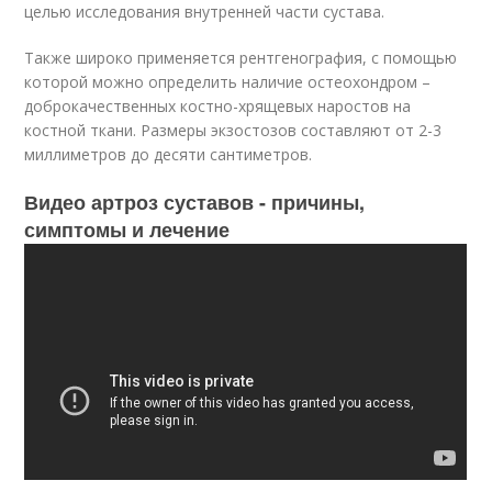
целью исследования внутренней части сустава.
Также широко применяется рентгенография, с помощью
которой можно определить наличие остеохондром –
доброкачественных костно-хрящевых наростов на
костной ткани. Размеры экзостозов составляют от 2-3
миллиметров до десяти сантиметров.
Видео артроз суставов - причины,
симптомы и лечение