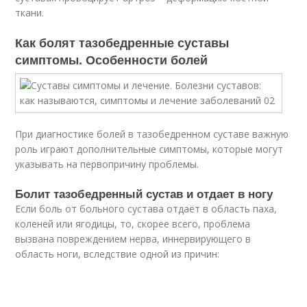
ткани.
Как болят тазобедренные суставы
симптомы. Особенности болей
При диагностике болей в тазобедренном суставе важную
роль играют дополнительные симптомы, которые могут
указывать на первопричину проблемы.
Болит тазобедренный сустав и отдает в ногу
Если боль от больного сустава отдаёт в область паха,
коленей или ягодицы, то, скорее всего, проблема
вызвана повреждением нерва, иннервирующего в
область ноги, вследствие одной из причин: