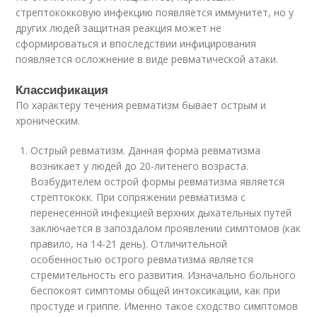
стрептококковую инфекцию появляется иммунитет, но у
других людей защитная реакция может не
сформироваться и впоследствии инфицирования
появляется осложнение в виде ревматической атаки.
Классификация
По характеру течения ревматизм бывает острым и
хроническим.
Острый ревматизм. Данная форма ревматизма
возникает у людей до 20-литенего возраста.
Возбудителем острой формы ревматизма является
стрептококк. При сопряжении ревматизма с
перенесенной инфекцией верхних дыхательных путей
заключается в запоздалом проявлении симптомов (как
правило, на 14-21 день). Отличительной
особенностью острого ревматизма является
стремительность его развития. Изначально больного
беспокоят симптомы общей интоксикации, как при
простуде и гриппе. Именно такое сходство симптомов