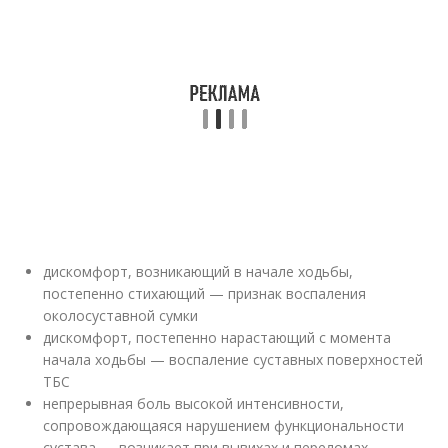
дискомфорт, возникающий в начале ходьбы,
постепенно стихающий — признак воспаления
околосуставной сумки
дискомфорт, постепенно нарастающий с момента
начала ходьбы — воспаление суставных поверхностей
ТБС
непрерывная боль высокой интенсивности,
сопровождающаяся нарушением функциональности
сустава — возникает при вывихах и переломах