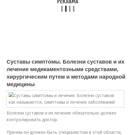
Суставы симптомы. Болезни суставов и их
лечение медикаментозными средствами,
хирургическим путем и методами народной
медицины
Болезни суставов и их лечение обязательно должен
контролировать доктор.
Причем он должен быть специалистом в этой области,