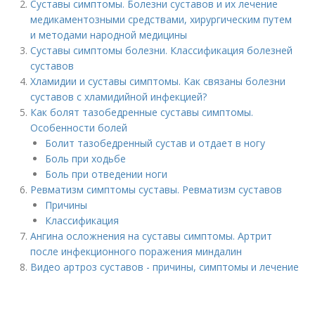
Суставы симптомы. Болезни суставов и их лечение
медикаментозными средствами, хирургическим путем
и методами народной медицины
Суставы симптомы болезни. Классификация болезней
суставов
Хламидии и суставы симптомы. Как связаны болезни
суставов с хламидийной инфекцией?
Как болят тазобедренные суставы симптомы.
Особенности болей
Болит тазобедренный сустав и отдает в ногу
Боль при ходьбе
Боль при отведении ноги
Ревматизм симптомы суставы. Ревматизм суставов
Причины
Классификация
Ангина осложнения на суставы симптомы. Артрит
после инфекционного поражения миндалин
Видео артроз суставов - причины, симптомы и лечение