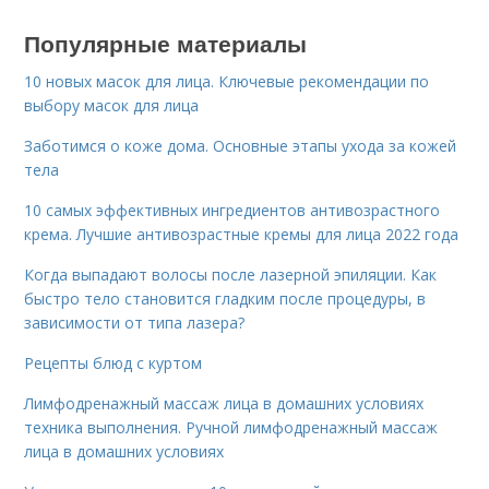
Популярные материалы
10 новых масок для лица. Ключевые рекомендации по
выбору масок для лица
Заботимся о коже дома. Основные этапы ухода за кожей
тела
10 самых эффективных ингредиентов антивозрастного
крема. Лучшие антивозрастные кремы для лица 2022 года
Когда выпадают волосы после лазерной эпиляции. Как
быстро тело становится гладким после процедуры, в
зависимости от типа лазера?
Рецепты блюд с куртом
Лимфодренажный массаж лица в домашних условиях
техника выполнения. Ручной лимфодренажный массаж
лица в домашних условиях