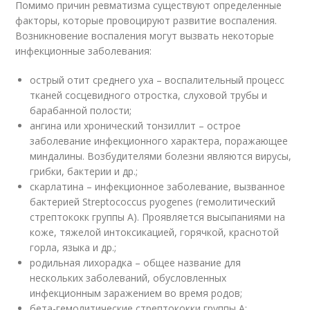
Помимо причин ревматизма существуют определенные
факторы, которые провоцируют развитие воспаления.
Возникновение воспаления могут вызвать некоторые
инфекционные заболевания:
острый отит среднего уха – воспалительный процесс
тканей сосцевидного отростка, слуховой трубы и
барабанной полости;
ангина или хронический тонзиллит – острое
заболевание инфекционного характера, поражающее
миндалины. Возбудителями болезни являются вирусы,
грибки, бактерии и др.;
скарлатина – инфекционное заболевание, вызванное
бактерией Streptococcus pyogenes (гемолитический
стрептококк группы А). Проявляется высыпаниями на
коже, тяжелой интоксикацией, горячкой, краснотой
горла, языка и др.;
родильная лихорадка – общее название для
нескольких заболеваний, обусловленных
инфекционным заражением во время родов;
бета-гемолитические стрептококки группы А;