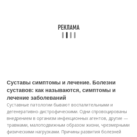
Суставы симптомы и лечение. Болезни
суставов: как называются, симптомы и
лечение заболеваний
Суставные патологии бывают воспалительными и
дегенеративно-дистрофическими. Одни спровоцированы
внедрением в организм инфекционных агентов, другие —
травмами, малоподвижным образом жизни, чрезмерными
физическими нагрузками. Причины развития болезней