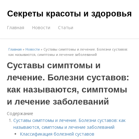
Секреты красоты и здоровья
Главная
Новости
Статьи
Главная
»
Новости
»
Суставы симптомы и лечение. Болезни суставов:
как называются, симптомы и лечение заболеваний
Суставы симптомы и
лечение. Болезни суставов:
как называются, симптомы
и лечение заболеваний
Содержание
Суставы симптомы и лечение. Болезни суставов: как
называются, симптомы и лечение заболеваний
Классификация болезней суставов