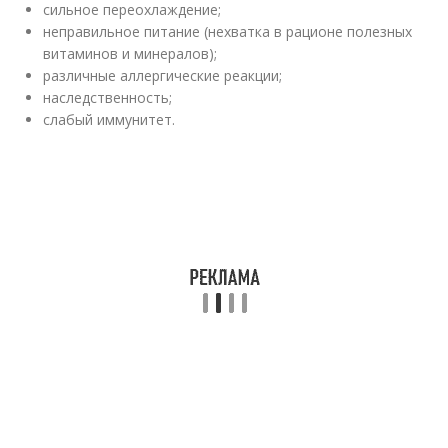
сильное переохлаждение;
неправильное питание (нехватка в рационе полезных
витаминов и минералов);
различные аллергические реакции;
наследственность;
слабый иммунитет.