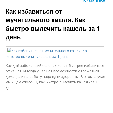
Показать все
Как избавиться от
Средства от сухого
Ингаляции при сухом
кашля
кашле
мучительного кашля. Как
быстро вылечить кашель за 1
день
Средство для
Народное средство
похудения
Средства для
Каждый заболевший человек хочет быстрее избавиться
Средство от грибка
похудения
от кашля. Иногда у нас нет возможности отлежаться
дома, да и на работу надо идти здоровым. В этом случае
мы ищем способы, как быстро вылечить кашель за 1
день.
Домашние средства
Средство от кашля