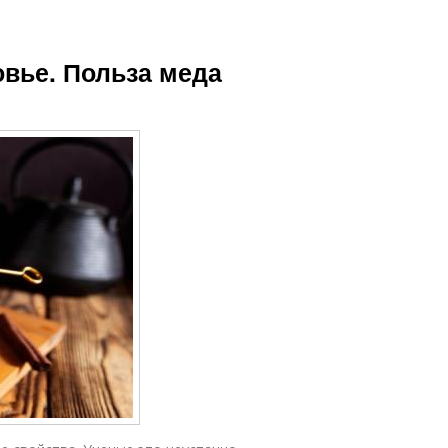
овье. Польза меда
ы