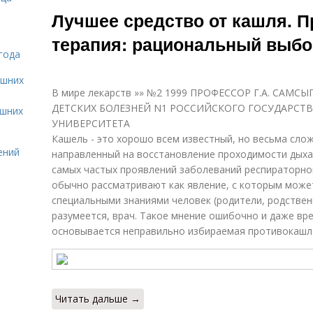
Ингаляции при
Лучшее средство от кашля. 
сухом кашле
терапия: рациональный выбо
года
ашних
В мире лекарств »» №2 1999 ПРОФЕССОР Г.А. САМ
ДЕТСКИХ БОЛЕЗНЕЙ N1 РОССИЙСКОГО ГОСУДАРС
ашних
УНИВЕРСИТЕТА
Кашель - это хорошо всем известный, но весьма сло
ений
направленный на восстановление проходимости дыхат
самых частых проявлений заболеваний респираторного
обычно рассматривают как явление, с которым мож
специальными знаниями человек (родители, родственн
разумеется, врач. Такое мнение ошибочно и даже вре
основывается неправильно избираемая противокашл
Читать дальше →