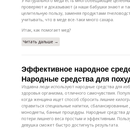
У натурального меда есть многообещающие целебные
проверяют и доказывают (а наши бабушки знают и та
целительную пользу, заменяя продуктами пчеловодст
учитывать, что в меде все-таки много сахара.
Итак, как помогает мед?
Читать дальше →
Эффективное народное средс
Народные средства для поху
Издавна люди используют народные средства для из
здоровья организма, отличного самочувствия. Попул
когда женщина ищет способ сбросить лишние килогр
справиться специальные напитки, сбалансированные 
монодиеты, банные процедуры. Народные средства дл
потери лишнего веса простым и эффективным. Польз
девушка сможет быстро достигнуть результата.