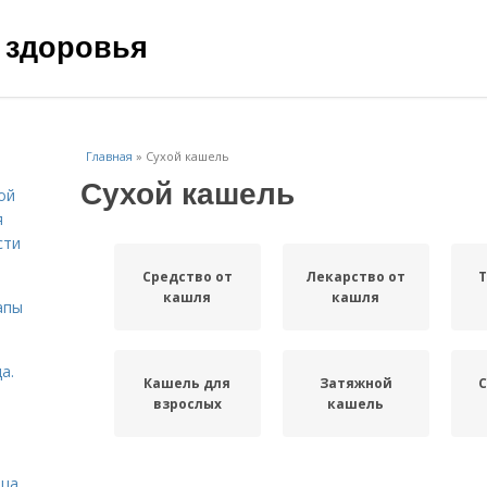
 здоровья
Главная
»
Сухой кашель
Сухой кашель
ой
я
сти
Средство от
Лекарство от
Т
кашля
кашля
апы
а.
Кашель для
Затяжной
С
взрослых
кашель
ица