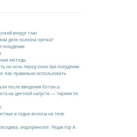
кожей вокруг глаз
амом деле полезна гречка?
и похудении
А
зные методы
ть на ночь перед сном при похудении
ся. Как правильно использовать
льзя после введения ботокса
иета на цветной капусте — теряем по
х
ветлые и седые волосы на теле
воздева, эндокринолог. Редактор А.