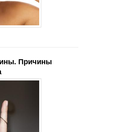
щины. Причины
а