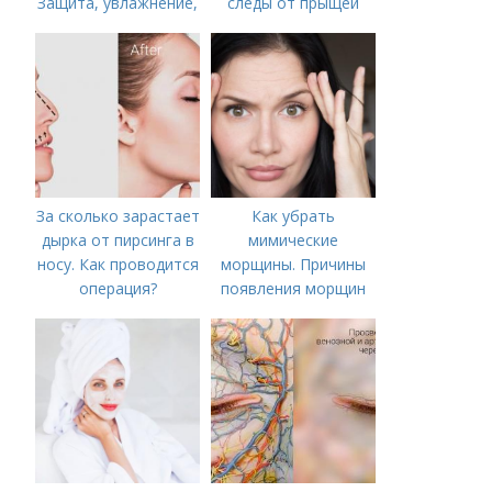
Защита, увлажнение,
следы от прыщей
питание
За сколько зарастает
Как убрать
дырка от пирсинга в
мимические
носу. Как проводится
морщины. Причины
операция?
появления морщин
вокруг рта