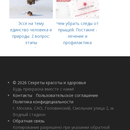
Эссе на тему
Чем убрать следы от
единство человека и
прыщей. Постакне -
природы. 2 вопрос:
лечение и
этапы
профилактика
взаимодействия
природного и
социального бытия
человека.
© 2026 Секреты красоты и здоровья
Будь прекрасна вместе с нами!
Контакты
Пользовательское соглашение
Политика конфидециальности
г. Москва, САО, Головинский, Смольная улица 2, м.
Водный стадион
Обратная связь
Копирование разрешено при указании обратной