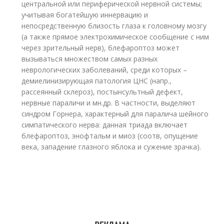
центральной или периферической нервной системы;
учитывая богатейшую иннервацию и
непосредственную близость глаза к головному мозгу
(а также прямое электрохимическое сообщение с ним
через зрительный нерв), блефароптоз может
вызываться множеством самых разных
неврологических заболеваний, среди которых –
демиелинизирующая патология ЦНС (напр.,
рассеянный склероз), постынсультный дефект,
нервные параличи и мн.др. В частности, выделяют
синдром Горнера, характерный для паралича шейного
симпатического нерва: данная триада включает
блефароптоз, энофтальм и миоз (соотв, опущение
века, западение глазного яблока и сужение зрачка).