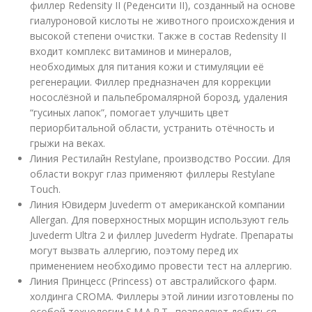
филлер Redensity II (Реденсити II), созданный на основе
гиалуроновой кислоты не животного происхождения и
высокой степени очистки. Также в состав Redensity II
входит комплекс витаминов и минералов,
необходимых для питания кожи и стимуляции её
регенерации. Филлер предназначен для коррекции
носослёзной и пальпебромалярной борозд, удаления
“гусиных лапок”, помогает улучшить цвет
периорбитальной области, устранить отёчность и
грыжи на веках.
Линия Рестилайн Restylane, производство России. Для
области вокруг глаз применяют филлеры Restylane
Touch.
Линия Ювидерм Juvederm от американской компании
Allergan. Для поверхностных морщин используют гель
Juvederm Ultra 2 и филлер Juvederm Hydrate. Препараты
могут вызвать аллергию, поэтому перед их
применением необходимо провести тест на аллергию.
Линия Принцесс (Princess) от австралийского фарм.
холдинга CROMA. Филлеры этой линии изготовлены по
особой технологии S.M.A.R.T., позволяют добиться