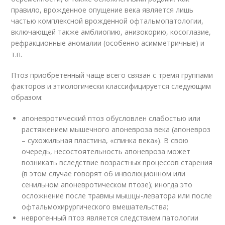
правило, врожденное опущение века является лишь
частью комплексной врожденной офтальмопатологии,
включающей также амблиопию, анизокорию, косоглазие,
рефракционные аномалии (особенно асимметричные) и
т.п.
Птоз приобретенный чаще всего связан с тремя группами
факторов и этиологически классифицируется следующим
образом:
апоневротический птоз обусловлен слабостью или
растяжением мышечного апоневроза века (апоневроз
– сухожильная пластина, «спинка века»). В свою
очередь, несостоятельность апоневроза может
возникать вследствие возрастных процессов старения
(в этом случае говорят об инволюционном или
сенильном апоневротическом птозе); иногда это
осложнение после травмы мышцы-леватора или после
офтальмохирургического вмешательства;
неврогенный птоз является следствием патологии