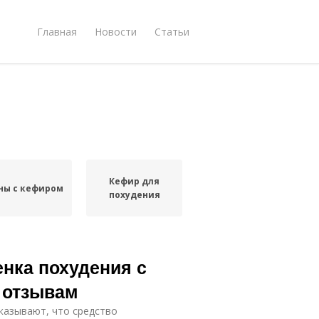
Главная
Новости
Статьи
Кефир для
ны с кефиром
похудения
нка похудения с
 отзывам
казывают, что средство