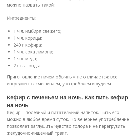
можно назвать такой:
Ингредиенты:
1 ч.л. имбиря свежего;
1 ч.л. корицы;
240 г кефира;
1 ч.л. сока лимона;
1 ч.л. меда;
2 ст. л. воды.
Приготовление ничем обычным не отличается: все
ингредиенты смешиваем, употребляем и худеем.
Кефир с печеньем на ночь. Как пить кефир
на ночь
Кефир – полезный и питательный напиток. Пить его
можно в любое время суток. Но вечернее употребление
позволяет заглушить чувство голода и не перегрузить
желудочно-кишечный тракт.