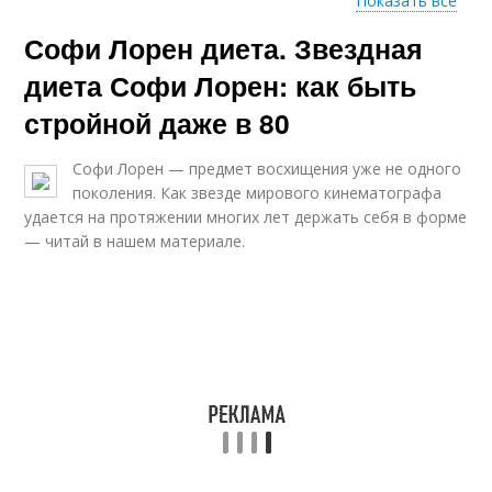
Показать все
Софи Лорен диета. Звездная
Диета на основе
Диета для похудения
диета Софи Лорен: как быть
стройной даже в 80
Ананасовая
Софи Лорен — предмет восхищения уже не одного
Диета на ананасах
монодиета
поколения. Как звезде мирового кинематографа
удается на протяжении многих лет держать себя в форме
— читай в нашем материале.