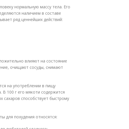
ловеку нормальную массу тела. Его
еделяются наличием в составе
ывает ряд ценнейших действий:
оложительно влияют на состояние
ение, очищают сосуды, снимают
тся на употреблении в пищу
. В 100 г его мякоти содержится
ых сахаров способствует быстрому
ты для похудения относятся:
ля любителей сладкого;