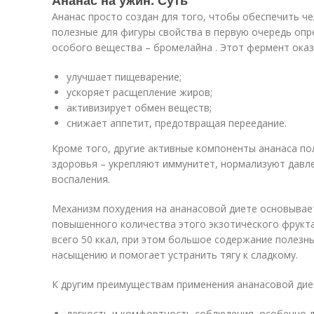
Ананас на ужин. Суть
Ананас просто создан для того, чтобы обеспечить че
полезные для фигуры свойства в первую очередь опр
особого вещества – бромелайна . Этот фермент оказ
улучшает пищеварение;
ускоряет расщепление жиров;
активизирует обмен веществ;
снижает аппетит, предотвращая переедание.
Кроме того, другие активные компоненты ананаса п
здоровья – укрепляют иммунитет, нормализуют давл
воспаления.
Механизм похудения на ананасовой диете основывае
повышенного количества этого экзотического фрукта
всего 50 ккал, при этом большое содержание полезн
насыщению и помогает устранить тягу к сладкому.
К другим преимуществам применения ананасовой дие
легкость и комфортность соблюдения, особенно д