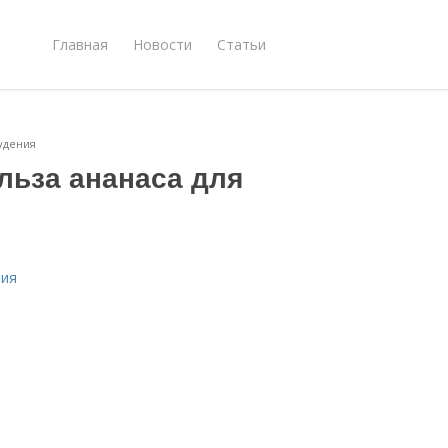
Главная
Новости
Статьи
удения
льза ананаса для
ния