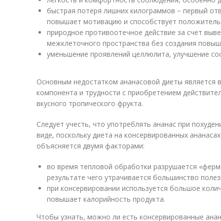
быстрая потеря лишних килограммов − первый отв
повышает мотивацию и способствует положитель
природное противоотечное действие за счет выв
межклеточного пространства без создания повыше
уменьшение проявлений целлюлита, улучшение со
Основным недостатком ананасовой диеты является в
компонента и трудности с приобретением действител
вкусного тропического фрукта.
Следует учесть, что употреблять ананас при похуде
виде, поскольку диета на консервированных ананасах
объясняется двумя факторами:
во время тепловой обработки разрушается «ферм
результате чего утрачивается большинство полез
при консервировании используется большое количе
повышает калорийность продукта.
Чтобы узнать, можно ли есть консервированные анан