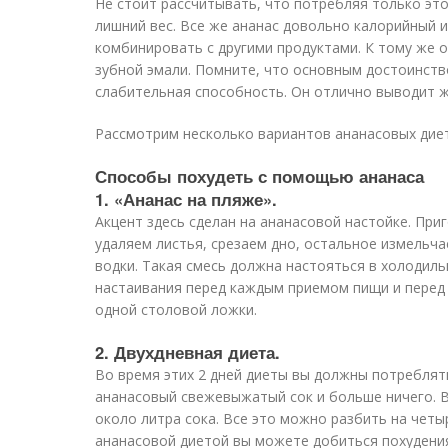
Не стоит рассчитывать, что потребляя только это
лишний вес. Все же ананас довольно калорийный и
комбинировать с другими продуктами. К тому же 
зубной эмали. Помните, что основным достоинств
слабительная способность. Он отлично выводит ж
Рассмотрим несколько вариантов ананасовых диет
Способы похудеть с помощью ананаса
1. «Ананас на пляже».
Акцент здесь сделан на ананасовой настойке. При
удаляем листья, срезаем дно, остальное измельч
водки. Такая смесь должна настояться в холодиль
настаивания перед каждым приемом пищи и перед
одной столовой ложки.
2. Двухдневная диета.
Во время этих 2 дней диеты вы должны потреблять
ананасовый свежевыжатый сок и больше ничего. В
около литра сока. Все это можно разбить на четыр
ананасовой диетой вы можете добиться похудения