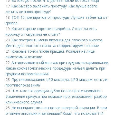
16.
Ботокс до после. Что делать после ботокса лица
17.
Как быстро вылечить простуду. Как лучше всего
лечить летнюю простуду?
18.
ТОП-15 препаратов от простуды. Лучшие таблетки от
гриппа
19.
Какие сырные корочки съедобны. Стоит ли есть
корочку от сыра или не стоит?
20.
Как построить меню питания для плоского живота.
Диета для плоского живота: скорректируем питание
21.
Красные точки после прыщей. Розацеа на лице:
симптомы и лечение
22.
Антицеллюлитный массаж при грудном вскармливании.
Какие косметологические процедуры нельзя делать при
грудном вскармливании?
23.
Противопоказания LPG массажа. LPG-массаж: есть ли
противопоказания?
24.
Что такое коррекция зубов после протезирования.
Изменение прикуса при помощи протезирования: разбор
клинического случая
25.
Не выпадают волосы после лазерной эпиляции. В чем
отличие эпиляции и депиляции? Кому, что подходит? И