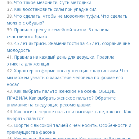
36.
Что такое мезонити. Суть методики
37.
Как восстановить силы при упадке сил.
38.
Что сделать, чтобы не мозолили туфли. Что сделать
можно с обувью?
39.
Правило трех у в семейной жизни. 3 правила
счастливого брака
40.
45 лет актрисы. Знаменитости за 45 лет, сохранившие
молодость
41.
Правила на каждый день для девушки. Правила
этикета для женщин
42.
Характер по форме носа у женщин с картинками. Что
мы можем узнать о характере человека по форме его
носа?
43.
Как выбрать пальто женское на осень. ОБЩИЕ
ПРАВИЛА Как выбрать женское пальто? Обратите
внимание на следующие рекомендации:
44.
Как носить черное пальто и выглядеть не, как все. Как
выбрать пальто?
45.
Шорты с высокой талией с чем носить. Особенности и
преимущества фасона
46.
Как лечить болезни суставов. Как лечить заболевания