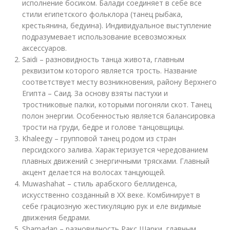
исполнение босиком. Балади соединяет в себе все
стили египетского фольклора (танец рыбака,
крестьянина, бедуина). Индивидуальное выступление
подразумевает использование всевозможных
аксессуаров.
Saidi – разновидность танца живота, главным
реквизитом которого является трость. Название
соответствует месту возникновения, району Верхнего
Египта – Саид. За основу взяты пастухи и
тростниковые палки, которыми погоняли скот. Танец
полон энергии. Особенностью является балансировка
трости на груди, бедре и голове танцовщицы.
Khaleegy – групповой танец родом из стран
персидского залива. Характеризуется чередованием
плавных движений с энергичными трясками. Главный
акцент делается на волосах танцующей.
Muwashahat – стиль арабского беллиденса,
искусственно созданный в XX веке. Комбинирует в
себе грациозную жестикуляцию рук и еле видимые
движения бедрами.
Shamadan – разновидность Ракс Шарки, главным