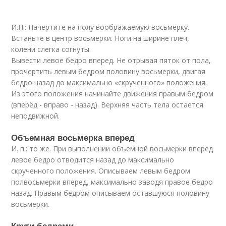
И.П.: Начертите на полу воображаемую восьмерку.
Встаньте в центр восьмерки. Ноги на ширине плеч,
колени слегка согнуты.
Вывести левое бедро вперед. Не отрывая пяток от пола,
прочертить левым бедром половину восьмерки, двигая
бедро назад до максимально «скрученного» положения.
Из этого положения начинайте движения правым бедром
(вперёд - вправо - назад). Верхняя часть тела остается
неподвижной.
Объемная восьмерка вперед
И. п.: то же. При выполнении объемной восьмерки вперед
левое бедро отводится назад до максимально
скрученного положения. Описываем левым бедром
полвосьмерки вперед, максимально заводя правое бедро
назад. Правым бедром описываем оставшуюся половину
восьмерки.
Круги бедрами