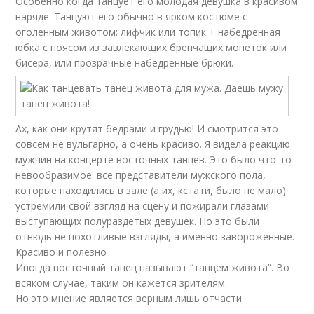
Особенно когда танцует его молодая девушка в красивом
наряде. Танцуют его обычно в ярком костюме с
оголенным животом: лифчик или топик + набедренная
юбка с поясом из завлекающих бренчащих монеток или
бисера, или прозрачные набедренные брюки.
Ах, как они крутят бедрами и грудью! И смотрится это
совсем не вульгарно, а очень красиво. Я видела реакцию
мужчин на концерте восточных танцев. Это было что-то
невообразимое: все представители мужского пола,
которые находились в зале (а их, кстати, было не мало)
устремили свой взгляд на сцену и пожирали глазами
выступающих полураздетых девушек. Но это были
отнюдь не похотливые взгляды, а именно завороженные.
Красиво и полезно
Иногда восточный танец называют “танцем живота”. Во
всяком случае, таким он кажется зрителям.
Но это мнение является верным лишь отчасти.