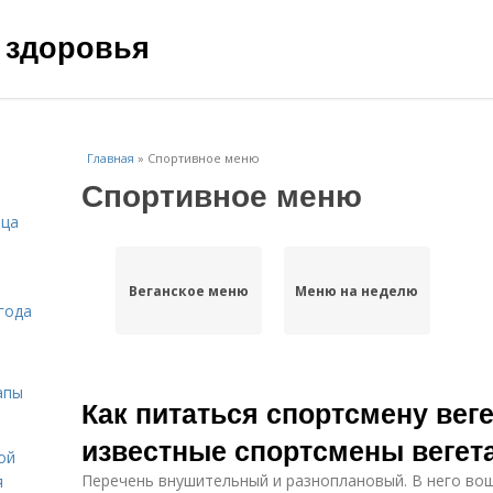
 здоровья
Главная
»
Спортивное меню
Спортивное меню
ица
Веганское меню
Меню на неделю
года
апы
Как питаться спортсмену веге
известные спортсмены вегет
ой
Перечень внушительный и разноплановый. В него во
я