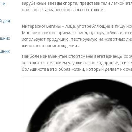
зарубежные звезды спорта, представители легкой ат
сти
они – вегетарианцы и веганы со стажем.
й для
Интересно! Веганы – лица, употребляющие в пищу и
Многие из них не приемлют мед, одежду, обувь и аксе
ашних
используют продукцию, тестируемую на животных л
животного происхождения .
ашних
Наиболее знаменитые спортсмены вегетарианцы соо
не только с желанием улучшить свое здоровье, а и 
большинства это образ жизни, который делает их сч