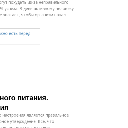
огут похудеть из-за неправильного
% успеха. В день активному человеку
не хватает, чтобы организм начал
ого питания.
ния
о настроения является правильное
рное утверждение. Все, что
ни, он получает из пищи.