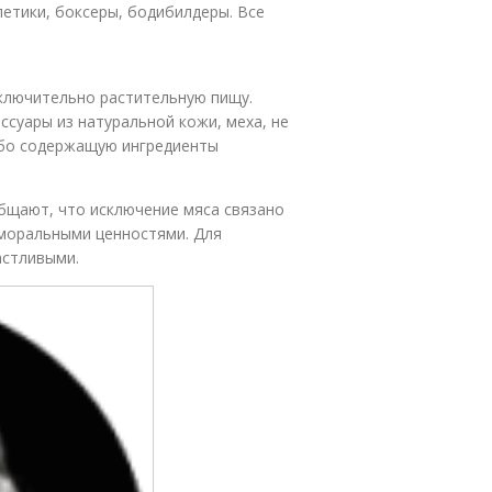
летики, боксеры, бодибилдеры. Все
сключительно растительную пищу.
ссуары из натуральной кожи, меха, не
ибо содержащую ингредиенты
бщают, что исключение мяса связано
с моральными ценностями. Для
астливыми.