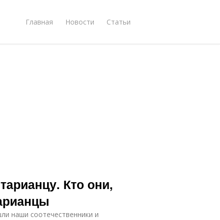
Главная
Новости
Статьи
тарианцу. Кто они,
арианцы
шли наши соотечественники и