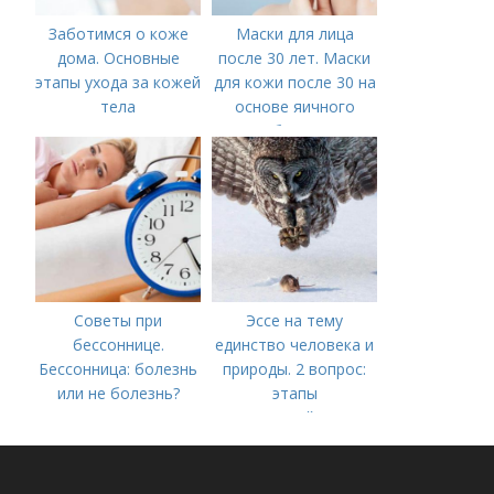
Заботимся о коже
Маски для лица
дома. Основные
после 30 лет. Маски
этапы ухода за кожей
для кожи после 30 на
тела
основе яичного
белка
Советы при
Эссе на тему
бессоннице.
единство человека и
Бессонница: болезнь
природы. 2 вопрос:
или не болезнь?
этапы
взаимодействия
природного и
социального бытия
человека.