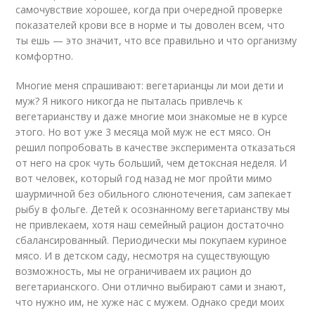
самочувствие хорошее, когда при очередной проверке
показателей крови все в норме и ты доволен всем, что
ты ешь — это значит, что все правильно и что организму
комфортно.
Многие меня спрашивают: вегетарианцы ли мои дети и
муж? Я никого никогда не пыталась привлечь к
вегетарианству и даже многие мои знакомые не в курсе
этого. Но вот уже 3 месяца мой муж не ест мясо. Он
решил попробовать в качестве эксперимента отказаться
от него на срок чуть больший, чем детоксная неделя. И
вот человек, который год назад не мог пройти мимо
шаурмичной без обильного слюнотечения, сам запекает
рыбу в фольге. Детей к осознанному вегетарианству мы
не привлекаем, хотя наш семейный рацион достаточно
сбалансированный. Периодически мы покупаем куриное
мясо. И в детском саду, несмотря на существующую
возможность, мы не ограничиваем их рацион до
вегетарианского. Они отлично выбирают сами и знают,
что нужно им, не хуже нас с мужем. Однако среди моих