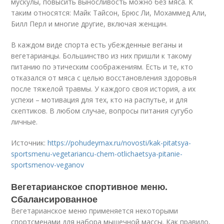
мускулы, повысить выносливость можно без мяса. К
таким относятся: Майк Тайсон, Брюс Ли, Мохаммед Али,
Билл Перл и многие другие, включая женщин.
В каждом виде спорта есть убежденные веганы и
вегетарианцы. Большинство из них пришли к такому
питанию по этическим соображениям. Есть и те, кто
отказался от мяса с целью восстановления здоровья
после тяжелой травмы. У каждого своя история, а их
успехи – мотивация для тех, кто на распутье, и для
скептиков. В любом случае, вопросы питания сугубо
личные.
Источник:
https://pohudeymax.ru/novosti/kak-pitatsya-
sportsmenu-vegetariancu-chem-otlichaetsya-pitanie-
sportsmenov-veganov
Вегетарианское спортивное меню.
Сбалансированное
Вегетарианское меню применяется некоторыми
спортсменами для набора мышечной массы. Как правило,