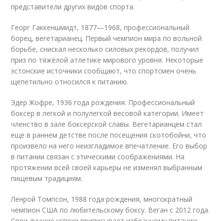
представители других видов спорта.
Георг Гаккеншмидт, 1877—1968, профессиональный
борец, вегетарианец. Первый чемпион мира по вольной
борьбе, снискал несколько силовых рекордов, получил
приз по тяжёлой атлетике мирового уровня. Некоторые
эстонские источники сообщают, что спортсмен очень
щепетильно относился к питанию.
Эдер Жофре, 1936 года рождения. Профессиональный
боксер в легкой и полулегкой весовой категории. Имеет
членство в зале боксерской славы. Вегетарианцем стал
еще в раннем детстве после посещения скотобойни, что
произвело на него неизгладимое впечатление. Его выбор
в питании связан с этическими соображениями. На
протяжении всей своей карьеры не изменял выбранным
пищевым традициям.
Ленрой Томпсон, 1988 года рождения, многократный
чемпион США по любительскому боксу. Веган с 2012 года.
Свои лучшие успехи приписывает избранному питанию.