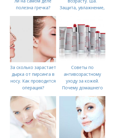
ли на самом деле
возрасту. Ша.
полезна гречка?
Защита, увлажнение,
питание
За сколько зарастает
Советы по
дырка от пирсинга в
антивозрастному
носу. Как проводится
уходу за кожей.
операция?
Почему домашнего
ухода недостаточно