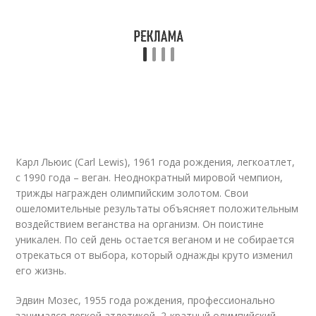
Карл Льюис (Carl Lewis), 1961 года рождения, легкоатлет,
с 1990 года – веган. Неоднократный мировой чемпион,
трижды награжден олимпийским золотом. Свои
ошеломительные результаты объясняет положительным
воздействием веганства на организм. Он поистине
уникален. По сей день остается веганом и не собирается
отрекаться от выбора, который однажды круто изменил
его жизнь.
Эдвин Мозес, 1955 года рождения, профессионально
занимался легкой атлетикой, 2-кратный олимпийский