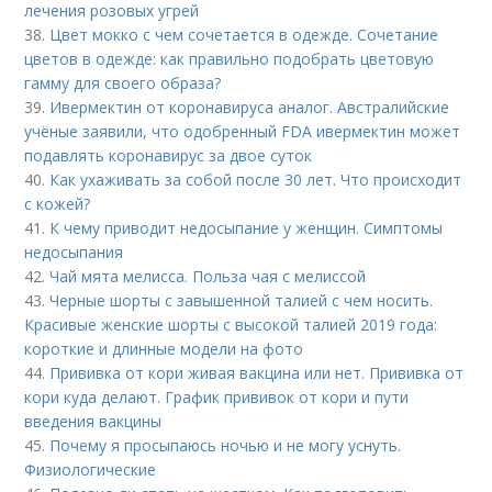
лечения розовых угрей
38.
Цвет мокко с чем сочетается в одежде. Сочетание
цветов в одежде: как правильно подобрать цветовую
гамму для своего образа?
39.
Ивермектин от коронавируса аналог. Австралийские
учёные заявили, что одобренный FDA ивермектин может
подавлять коронавирус за двое суток
40.
Как ухаживать за собой после 30 лет. Что происходит
с кожей?
41.
К чему приводит недосыпание у женщин. Симптомы
недосыпания
42.
Чай мята мелисса. Польза чая с мелиссой
43.
Черные шорты с завышенной талией с чем носить.
Красивые женские шорты с высокой талией 2019 года:
короткие и длинные модели на фото
44.
Прививка от кори живая вакцина или нет. Прививка от
кори куда делают. График прививок от кори и пути
введения вакцины
45.
Почему я просыпаюсь ночью и не могу уснуть.
Физиологические