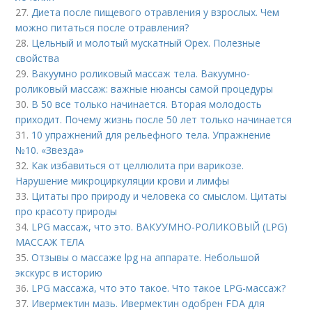
27.
Диета после пищевого отравления у взрослых. Чем
можно питаться после отравления?
28.
Цельный и молотый мускатный Орех. Полезные
свойства
29.
Вакуумно роликовый массаж тела. Вакуумно-
роликовый массаж: важные нюансы самой процедуры
30.
В 50 все только начинается. Вторая молодость
приходит. Почему жизнь после 50 лет только начинается
31.
10 упражнений для рельефного тела. Упражнение
№10. «Звезда»
32.
Как избавиться от целлюлита при варикозе.
Нарушение микроциркуляции крови и лимфы
33.
Цитаты про природу и человека со смыслом. Цитаты
про красоту природы
34.
LPG массаж, что это. ВАКУУМНО-РОЛИКОВЫЙ (LPG)
МАССАЖ ТЕЛА
35.
Отзывы о массаже lpg на аппарате. Небольшой
экскурс в историю
36.
LPG массажа, что это такое. Что такое LPG-массаж?
37.
Ивермектин мазь. Ивермектин одобрен FDA для