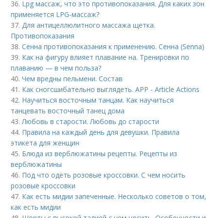
36.
Lpg массаж, что это противопоказания. Для каких зон
применяется LPG-массаж?
37.
Для антицеллюлитного массажа щетка.
Противопоказания
38.
Сенна противопоказания к применению. Сенна (Senna)
39.
Как на фигуру влияет плавание на. Тренировки по
плаванию — в чем польза?
40.
Чем вредны пельмени. Состав
41.
Как сногсшибательно выглядеть. APP - Article Actions
42.
Научиться восточным танцам. Как научиться
танцевать восточный танец дома
43.
Любовь в старости. Любовь до старости
44.
Правила на каждый день для девушки. Правила
этикета для женщин
45.
Блюда из верблюжатины рецепты. Рецепты из
верблюжатины
46.
Под что одеть розовые кроссовки. С чем носить
розовые кроссовки
47.
Как есть мидии запеченные. Несколько советов о том,
как есть мидии
48.
Шорты с высокой талией с чем носить. Особенности и