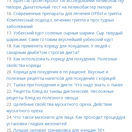
15.
Врач гастроэнтеролог об исследовании Хеликобактер
пилори. Дыхательный тест на Хеликобактер пилори
16.
Современные препараты для лечения ОРВИ и гриппа.
Комплексный подход к лечению гриппа и простудных
заболеваний
17.
Узбекский курт соленые сырные шарики. Сыр твердый
шариками. Сами готовим вкуснейший узбекский курт
18.
Как применять корицу для похудения. У людей с
сахарным диабетом строгая диета?
19.
Как использовать корицу для похудения. Полезные
свойства корицы
20.
Корица для похудения в пп рационе. Вкусные и
полезные рецепты напитков для похудения с корицей
21.
Тыква при похудении и диете. Что надо знать о тыкве
22.
Рецепты блюд из тыквы диетические. Несложные
рецепты блюд из полезного овоща
23.
Целебные свойства мускатного ореха. Действие
мускатного ореха
24.
Что такое мезонити для лица. Как проходит процедура
установки гладких мезонитей
25.
Лучшая силовая тренировка для женщин 50+.