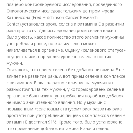
плацебо-контролируемого исследования, проведенного
Онкологическим исследовательским центром Фреда
Хатчинсона (Fred Hutchinson Cancer Research
Center),установленароль селена и витамина Е в развитии
рака простаты. Для исследования роли селена важно
было учесть, какое количество этого элемента мужчины
употребляли ранее, поскольку селен может
накапливаться в организме. Оценку «селенового статуса»
осуществляли, определяя уровень селена в ногтях
мужчин.
Оказалось, что прием селена без добавок витамина Е не
влияет на развитие рака. А вот прием селена в комплексе
с витамином Е оказал разное влияние на мужчин из
разных групп. На тех мужчин, у которых уровень селена в
организме был низким, употребления подобных добавок
не имело значительного влияния. Но у мужчин с
повышенным «селеновым статусом» риск развития рака
простаты при употребления пищевых комплексов селен +
витамин Е достигал 91%. Кроме того, было установлено,
что применение добавок витамина Е значительно