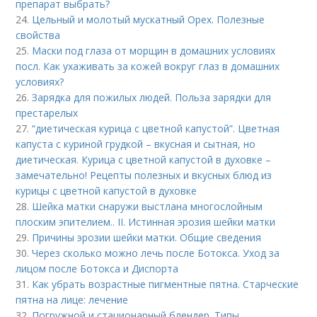
препарат выбрать?
24.
Цельный и молотый мускатный Орех. Полезные
свойства
25.
Маски под глаза от морщин в домашних условиях
посл. Как ухаживать за кожей вокруг глаз в домашних
условиях?
26.
Зарядка для пожилых людей. Польза зарядки для
престарелых
27.
“диетическая курица с цветной капустой”. Цветная
капуста с куриной грудкой – вкусная и сытная, но
диетическая. Курица с цветной капустой в духовке –
замечательно! Рецепты полезных и вкусных блюд из
курицы с цветной капустой в духовке
28.
Шейка матки снаружи выстлана многослойным
плоским эпителием.. II. Истинная эрозия шейки матки
29.
Причины эрозии шейки матки. Общие сведения
30.
Через сколько можно лечь после Ботокса. Уход за
лицом после Ботокса и Диспорта
31.
Как убрать возрастные пигментные пятна. Старческие
пятна на лице: лечение
32.
Погружной и стационарный блендер. Типы