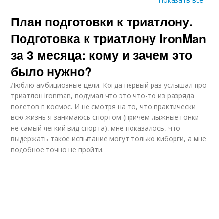
Показать все
План подготовки к триатлону.
Подготовки к
Велосипед для
железной дистанции
триатлона
Подготовка к триатлону IronMan
за 3 месяца: кому и зачем это
было нужно?
Велосипеды для
Велосипеды в
триатлона
триатлоне
Люблю амбициозные цели. Когда первый раз услышал про
триатлон ironman, подумал что это что-то из разряда
полетов в космос. И не смотря на то, что практически
всю жизнь я занимаюсь спортом (причем лыжные гонки –
Тренировки в
не самый легкий вид спорта), мне показалось, что
Триатлон в зале
триатлоне
выдержать такое испытание могут только киборги, а мне
подобное точно не пройти.