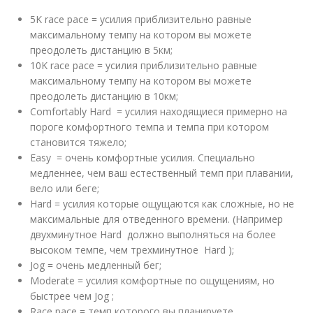
5K race pace = усилия приблизительно равные
максимальному темпу на котором вы можете
преодолеть дистанцию в 5км;
10K race pace = усилия приблизительно равные
максимальному темпу на котором вы можете
преодолеть дистанцию в 10км;
Comfortably Hard = усилия находящиеся примерно на
пороге комфортного темпа и темпа при котором
становится тяжело;
Easy = очень комфортные усилия. Специально
медленнее, чем ваш естественный темп при плавании,
вело или беге;
Hard = усилия которые ощущаются как сложные, но не
максимальные для отведенного времени. (Например
двухминутное Hard должно выполняться на более
высоком темпе, чем трехминутное Hard );
Jog = очень медленный бег;
Moderate = усилия комфортные по ощущениям, но
быстрее чем Jog ;
Race pace = темп которого вы планируете