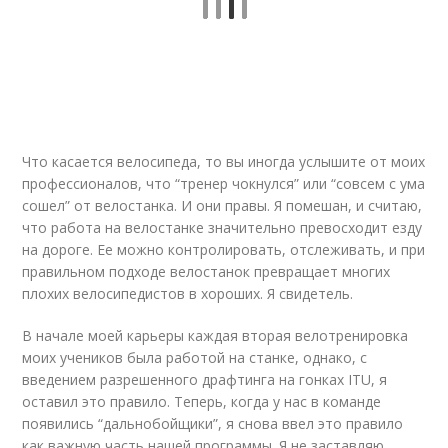
Что касается велосипеда, то вы иногда услышите от моих
профессионалов, что “тренер чокнулся” или “совсем с ума
сошел” от велостанка. И они правы. Я помешан, и считаю,
что работа на велостанке значительно превосходит езду
на дороге. Ее можно контролировать, отслеживать, и при
правильном подходе велостанок превращает многих
плохих велосипедистов в хороших. Я свидетель.
В начале моей карьеры каждая вторая велотренировка
моих учеников была работой на станке, однако, с
введением разрешенного драфтинга на гонках ITU, я
оставил это правило. Теперь, когда у нас в команде
появились “дальнобойщики”, я снова ввел это правило
как важную часть нашей программы. Я не заставляю