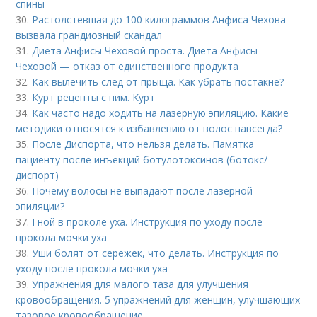
спины
30.
Растолстевшая до 100 килограммов Анфиса Чехова
вызвала грандиозный скандал
31.
Диета Анфисы Чеховой проста. Диета Анфисы
Чеховой — отказ от единственного продукта
32.
Как вылечить след от прыща. Как убрать постакне?
33.
Курт рецепты с ним. Курт
34.
Как часто надо ходить на лазерную эпиляцию. Какие
методики относятся к избавлению от волос навсегда?
35.
После Диспорта, что нельзя делать. Памятка
пациенту после инъекций ботулотоксинов (ботокс/
диспорт)
36.
Почему волосы не выпадают после лазерной
эпиляции?
37.
Гной в проколе уха. Инструкция по уходу после
прокола мочки уха
38.
Уши болят от сережек, что делать. Инструкция по
уходу после прокола мочки уха
39.
Упражнения для малого таза для улучшения
кровообращения. 5 упражнений для женщин, улучшающих
тазовое кровообращение