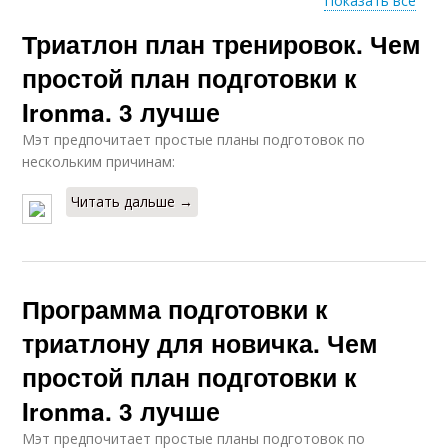
Показать все
Триатлон план тренировок. Чем
Велосипеды для
Велосипеды в
триатлона
триатлоне
простой план подготовки к
Ironma. 3 лучше
Мэт предпочитает простые планы подготовок по
Подготовка к
Интерес к триатлону
нескольким причинам:
триатлону
Читать дальше →
Программа подготовки к
триатлону для новичка. Чем
простой план подготовки к
Ironma. 3 лучше
Мэт предпочитает простые планы подготовок по