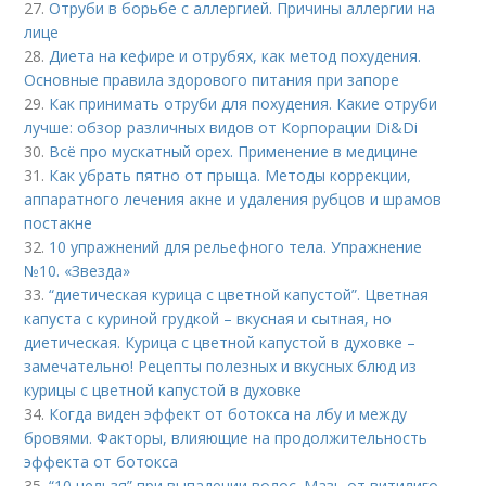
27.
Отруби в борьбе с аллергией. Причины аллергии на
лице
28.
Диета на кефире и отрубях, как метод похудения.
Основные правила здорового питания при запоре
29.
Как принимать отруби для похудения. Какие отруби
лучше: обзор различных видов от Корпорации Di&Di
30.
Всё про мускатный орех. Применение в медицине
31.
Как убрать пятно от прыща. Методы коррекции,
аппаратного лечения акне и удаления рубцов и шрамов
постакне
32.
10 упражнений для рельефного тела. Упражнение
№10. «Звезда»
33.
“диетическая курица с цветной капустой”. Цветная
капуста с куриной грудкой – вкусная и сытная, но
диетическая. Курица с цветной капустой в духовке –
замечательно! Рецепты полезных и вкусных блюд из
курицы с цветной капустой в духовке
34.
Когда виден эффект от ботокса на лбу и между
бровями. Факторы, влияющие на продолжительность
эффекта от ботокса
35.
“10 нельзя” при выпадении волос. Мазь от витилиго