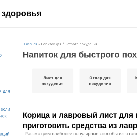
 здоровья
Главная
»
Напиток для быстрого похудения
Напиток для быстрого по
о
Лист для
Отвар для
похудения
похудения
я для
 если
Корица и лавровый лист для 
чек
приготовить средства из лав
Рассмотрим наиболее популярные способы изготовле
даций