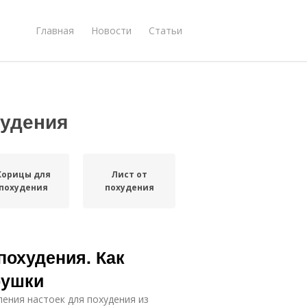
Главная
Новости
Статьи
худения
Корицы для
Лист от
похудения
похудения
похудения. Как
рушки
ния настоек для похудения из