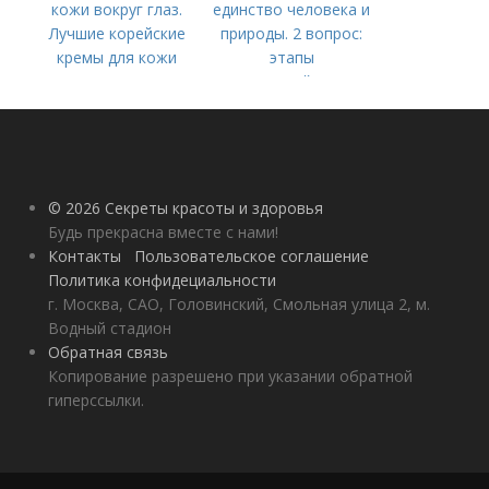
кожи вокруг глаз.
единство человека и
Лучшие корейские
природы. 2 вопрос:
кремы для кожи
этапы
вокруг глаз в 2022
взаимодействия
году
природного и
социального бытия
человека.
© 2026 Секреты красоты и здоровья
Будь прекрасна вместе с нами!
Контакты
Пользовательское соглашение
Политика конфидециальности
г. Москва, САО, Головинский, Смольная улица 2, м.
Водный стадион
Обратная связь
Копирование разрешено при указании обратной
гиперссылки.