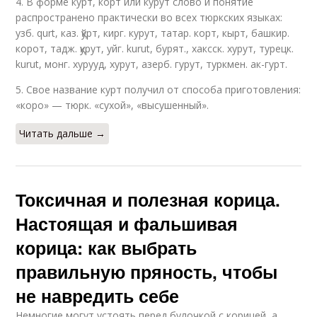
4. В форме курт, корт или курут слово и понятие
распространено практически во всех тюркских языках:
узб. qurt, каз. қўрт, кирг. курут, татар. корт, кырт, башкир.
корот, тадж. қурут, уйг. kurut, бурят., хаксск. хурут, турецк.
kurut, монг. хурууд, хурут, азерб. гурут, туркмен. ак-гурт.
5. Свое название курт получил от способа приготовления:
«коро» — тюрк. «сухой», «высушенный».
Читать дальше →
Токсичная и полезная корица.
Настоящая и фальшивая
корица: как выбрать
правильную пряность, чтобы
не навредить себе
Немногие могут устоять перед булочкой с корицей, а