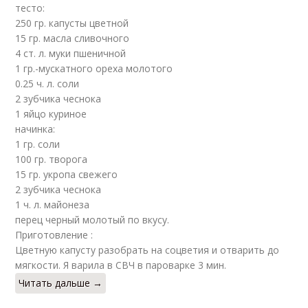
тесто:
250 гр. капусты цветной
15 гр. масла сливочного
4 ст. л. муки пшеничной
1 гр.-мускатного ореха молотого
0.25 ч. л. соли
2 зубчика чеснока
1 яйцо куриное
начинка:
1 гр. соли
100 гр. творога
15 гр. укропa свежего
2 зубчика чеснока
1 ч. л. майонеза
перец черный молотый по вкусу.
Приготовление :
Цветную капусту разобрать на соцветия и отварить до
мягкости. Я варила в СВЧ в пароварке 3 мин.
Читать дальше →