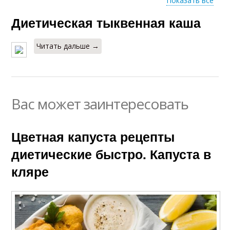
Показать все
Диетическая тыквенная каша
Рецепты из тыквы
Рецепт с фото
Читать дальше →
Вас может заинтересовать
Цветная капуста рецепты
диетические быстро. Капуста в
кляре