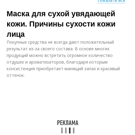
Показать все
Маска для сухой увядающей
Маски для пористой
Маски для кожи
кожи
кожи. Причины сухости кожи
лица
Покупные средства не всегда дают положительный
Маска для пористой
Пористая кожа
результат из-за своего состава. В основе многих
кожи
продукций можно встретить огромное количество
отдушек и ароматизаторов, благодаря которым
консистенция приобретает манящий запах и красивый
оттенок.
Кожи с медом