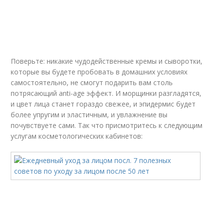
Маска для сухой и
Маски для сухой и
Поверьте: никакие чудодейственные кремы и сыворотки,
Чувствительная кожа
Нормальная кожа
которые вы будете пробовать в домашних условиях
самостоятельно, не смогут подарить вам столь
потрясающий anti-age эффект. И морщинки разгладятся,
и цвет лица станет гораздо свежее, и эпидермис будет
более упругим и эластичным, и увлажнение вы
Комбинированная
Жирная кожа
почувствуете сами. Так что присмотритесь к следующим
кожа
услугам косметологических кабинетов: