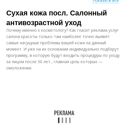
Показать все
Сухая кожа посл. Салонный
Маски для пористой
Маски для кожи
кожи
антивозрастной уход
Почему именно к косметологу? Как гласит реклама услуг
салона красоты только там наиболее точно выявят
Маска для пористой
самые насущные проблемы вашей кожи на данный
Кожи из белой
кожи
момент. И уже на их основании индивидуально подберут
программу, в которую будут входить процедуры по уходу
за лицом после 50 лет , главная цель которых —
омоложение.
Пористая кожа
Сухая красная
Ванночки для сухой
Кожа на руках
кожи