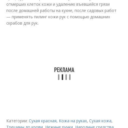
отмерших клеток кожи и удалению въевшейся грязи
после домашней работы на кухне, после садовых работ
— применять пилинг кожи рук с помощью домашних
скрабов для рук.
Категории:
Сухая красная
,
Кожа на руках
,
Сухая кожа
,
Трещины до крови
,
Нежные ручки
,
Народные средства
,