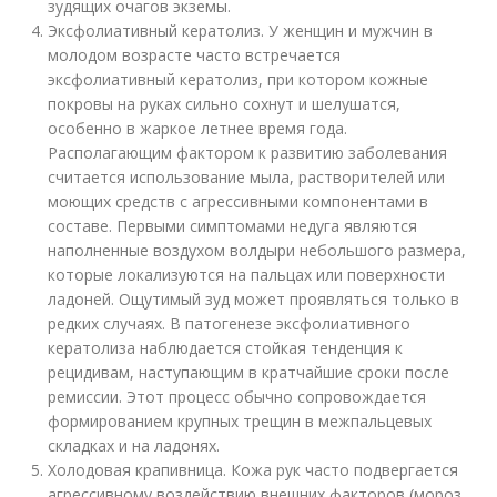
зудящих очагов экземы.
Эксфолиативный кератолиз. У женщин и мужчин в
молодом возрасте часто встречается
эксфолиативный кератолиз, при котором кожные
покровы на руках сильно сохнут и шелушатся,
особенно в жаркое летнее время года.
Располагающим фактором к развитию заболевания
считается использование мыла, растворителей или
моющих средств с агрессивными компонентами в
составе. Первыми симптомами недуга являются
наполненные воздухом волдыри небольшого размера,
которые локализуются на пальцах или поверхности
ладоней. Ощутимый зуд может проявляться только в
редких случаях. В патогенезе эксфолиативного
кератолиза наблюдается стойкая тенденция к
рецидивам, наступающим в кратчайшие сроки после
ремиссии. Этот процесс обычно сопровождается
формированием крупных трещин в межпальцевых
складках и на ладонях.
Холодовая крапивница. Кожа рук часто подвергается
агрессивному воздействию внешних факторов (мороз,