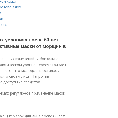
хой кожи
основе алоэ
и
жи
виях
 условиях после 60 лет.
ективные маски от морщин в
нальных изменений, и буквально
хологическом уровне пересматривает
т того, что молодость осталась
ься о своем лице. Напротив,
е доступные средства.
виях регулярное применение масок –
ающих масок для лица после 60 лет