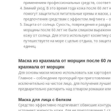
применением профессиональных средств, соответ
Зимний уход. В это время года кожа после 60 лет
помогут защититься питательные кремы и маски, 
предпочтения средствам с эффектом лифтинга – о
Защита от солнца. Сухость, повреждения и раздра
морщины после 60 лет не были слишком выражен
кожу от солнца. Для этого используют косметику 
путешествуете на море с целью отдыха, то защит
единиц.
Маска из крахмала от морщин после 60 л
крахмала от морщин
Для основы маски можно использовать как картофель
Главное – соблюдение пропорций при приготовлении 
исключительно на чистое лицо, для получения лучше
предварительно распарить над отваром ромашки или
Маска для лица с белком
Средство эффективно подтягивает обвисшие контуры
устраняет жирность кожи. Для ее приготовления 1 ст