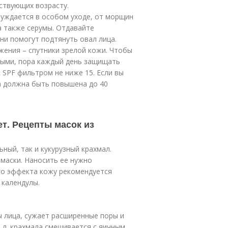
ствующих возрасту.
 нуждается в особом уходе, от морщин
а также серумы. Отдавайте
ни помогут подтянуть овал лица.
жения – спутники зрелой кожи. Чтобы
ными, пора каждый день защищать
с SPF фильтром не ниже 15. Если вы
а должна быть повышена до 40
ет. Рецепты масок из
ный, так и кукурузный крахмал.
маски. Наносить ее нужно
го эффекта кожу рекомендуется
 календулы.
 лица, сужает расширенные поры и
. л. крахмала смешивается с яичным