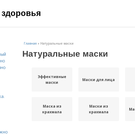
 здоровья
Главная
»
Натуральные маски
Натуральные маски
вый
ьно
пно
Эффективные
Маски для лица
маски
а.
Маска из
Маски из
Ма
крахмала
крахмала
ужно