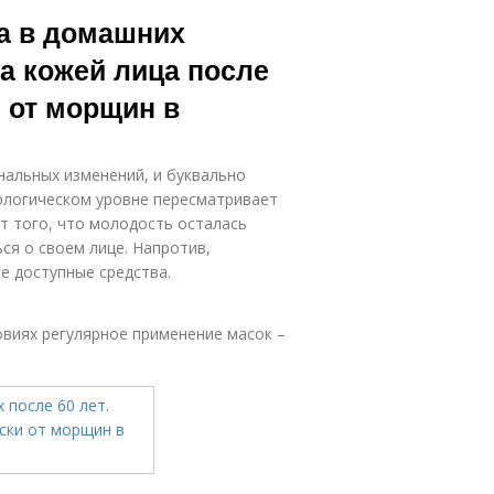
Домашние
ффективного
а в домашних
маски
тбеливания
за кожей лица после
 от морщин в
Маска от
морщин
нальных изменений, и буквально
хологическом уровне пересматривает
т того, что молодость осталась
ься о своем лице. Напротив,
е доступные средства.
виях регулярное применение масок –