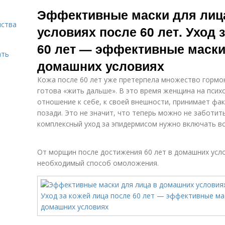
Кефирная маска
Медовая маска
э
Эффективные маски для лиц
о
нства
условиях после 60 лет. Уход 
60 лет — эффективные маски
Маски для
ать
Маски для кожи
возрастной
домашних условиях
кожи
Кожа после 60 лет уже претерпела множество гормо
готова «жить дальше». В это время женщина на пси
отношение к себе, к своей внешности, принимает фак
позади. Это не значит, что теперь можно не заботит
комплексный уход за эпидермисом нужно включать вс
От морщин после достижения 60 лет в домашних усло
необходимый способ омоложения.